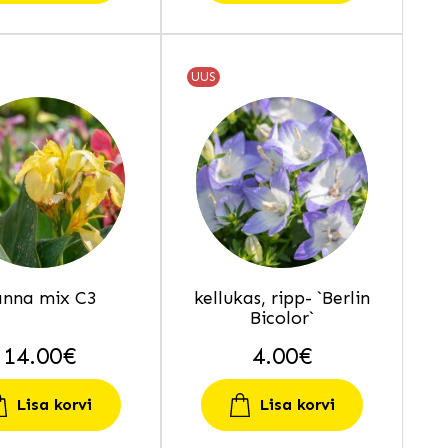
UUS
anna mix C3
kellukas, ripp- `Berlin
Bicolor`
14.00
€
4.00
€
Lisa korvi
Lisa korvi