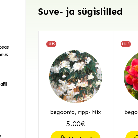
Suve- ja sügislilled
UUS
UUS
psas
nnus
lill
begoonia, ripp- Mix
bego
5.00
€
a