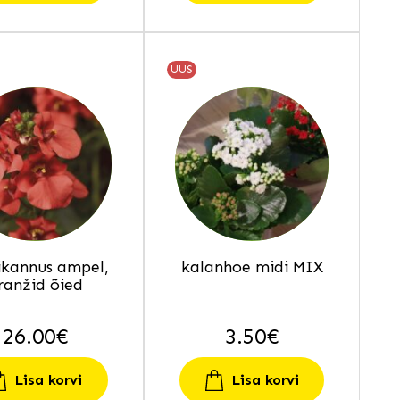
UUS
ikannus ampel,
kalanhoe midi MIX
ranžid õied
26.00
€
3.50
€
Lisa korvi
Lisa korvi