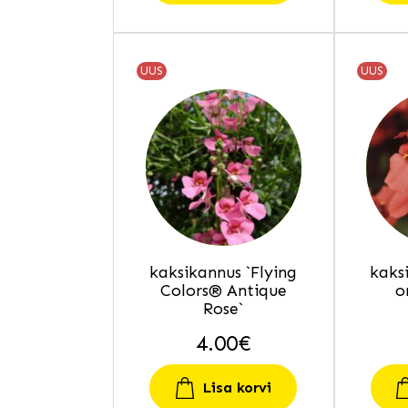
UUS
UUS
kaksikannus `Flying
kaks
Colors® Antique
o
Rose`
4.00
€
Lisa korvi