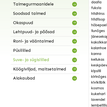
daalia
Taimegurmaanidele
fuksia
Soodsad taimed
hiidhirss
hiidiisop
Okaspuud
hõbepael
ilunõges
Lehtpuud- ja põõsad
jäneseka
Roni- ja vääntaimed
kaksikka
kalanhoe
Püsililled
kanna
Suve- ja sügislilled
kellukas
keskpäeva
Köögiviljad, maitsetaimed
kipslill
kirinõges
Aiakaubad
kivikilbik
kosmos
kukehari
lavendel
lembeliili