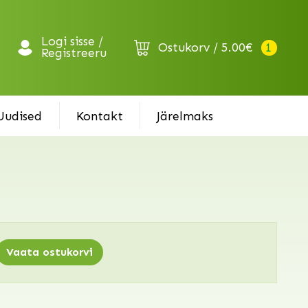
Logi sisse /
Ostukorv
5.00
€
1
Registreeru
Uudised
Kontakt
Järelmaks
Vaata ostukorvi