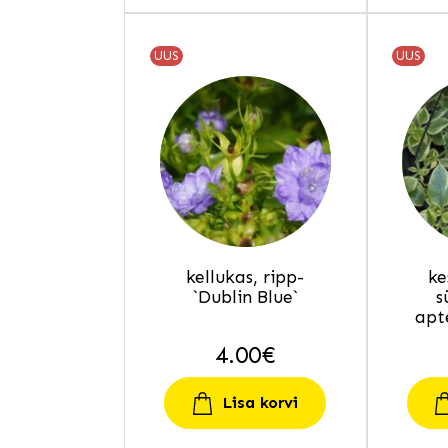
UUS
UUS
kellukas, ripp-
ke
`Dublin Blue`
s
apt
4.00
€
Lisa korvi