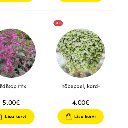
UUS
iidiisop Mix
hõbepael, kard-
5.00
€
4.00
€
Lisa korvi
Lisa korvi