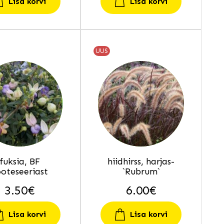
Lisa korvi
Lisa korvi
UUS
fuksia, BF
hiidhirss, harjas-
ooteseeriast
`Rubrum`
3.50
€
6.00
€
Lisa korvi
Lisa korvi