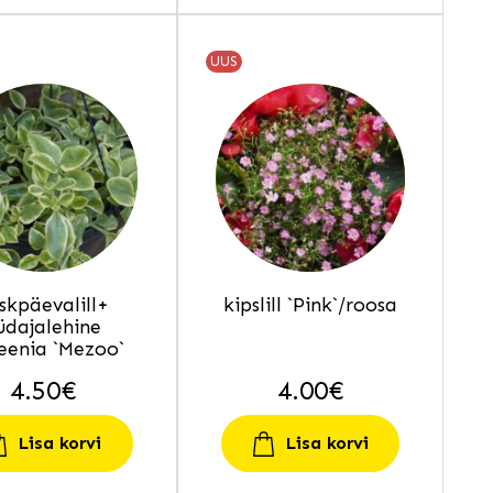
UUS
skpäevalill+
kipslill `Pink`/roosa
üdajalehine
eenia `Mezoo`
4.50
€
4.00
€
Lisa korvi
Lisa korvi