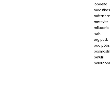
lobeelia
maasikas
mätashar
metsvits
mikaania
nelk
orgiputk
padipõõs
päsmaslil
peiulill
pelargoo
petuunia
piimalill
rebashei
ristirohi
santoliin
sügisko
suutera 