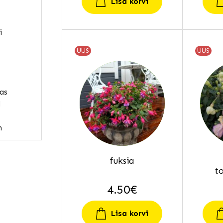
Lisa korvi
i
UUS
UUS
as
l
n
fuksia
n
t
4.50
€
mbo
e. bakoopa
Lisa korvi