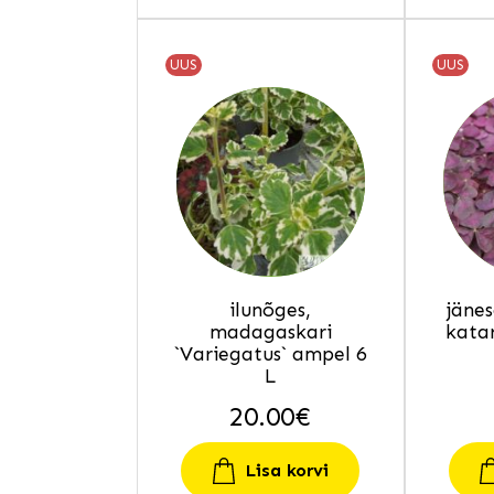
UUS
UUS
ilunõges,
jäne
madagaskari
katar
`Variegatus` ampel 6
L
20.00
€
Lisa korvi