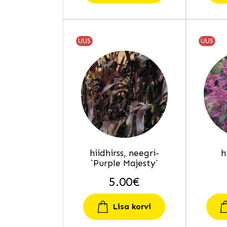
UUS
UUS
hiidhirss, neegri-
h
`Purple Majesty`
5.00
€
Lisa korvi