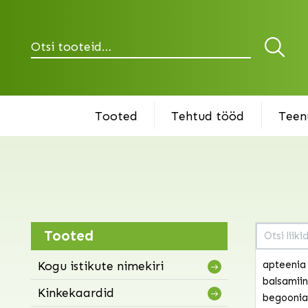
Otsi
Tooted
Tehtud tööd
Teen
Tooted
Kogu istikute nimekiri
apteenia
balsamiin
Kinkekaardid
begoonia