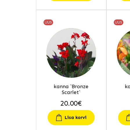
UUS
UUS
kanna `Bronze
k
Scarlet`
20.00
€
Lisa korvi