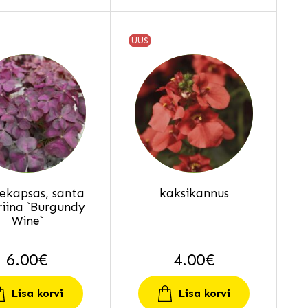
UUS
sekapsas, santa
kaksikannus
iina `Burgundy
Wine`
6.00
€
4.00
€
Lisa korvi
Lisa korvi