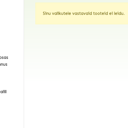
Sinu valikutele vastavaid tooteid ei leidu.
psas
nnus
lill