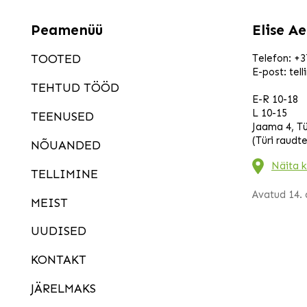
sügisko
suutera 
Peamenüü
Elise A
tõlvpuu
tukalill
TOOTED
Telefon:
+3
E-post:
tel
TEHTUD TÖÖD
E-R 10-18
L 10-15
TEENUSED
Jaama 4, Tü
(Türi raudt
NÕUANDED
Näita k
TELLIMINE
Avatud 14. a
MEIST
UUDISED
KONTAKT
JÄRELMAKS