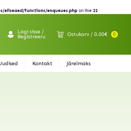
s/eliseaed/functions/enqueues.php
on line
22
Logi sisse /
Ostukorv
0.00
€
0
Registreeru
Uudised
Kontakt
Järelmaks