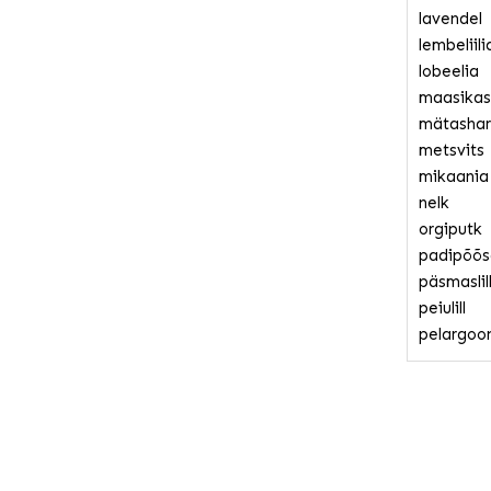
lavendel
lembeliili
lobeelia
maasikas
mätashar
metsvits
mikaania
nelk
orgiputk
padipõõs
päsmaslil
peiulill
pelargoo
petuunia
piimalill
rebashei
ristirohi
santoliin