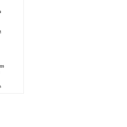
a
i
as
l
n
n