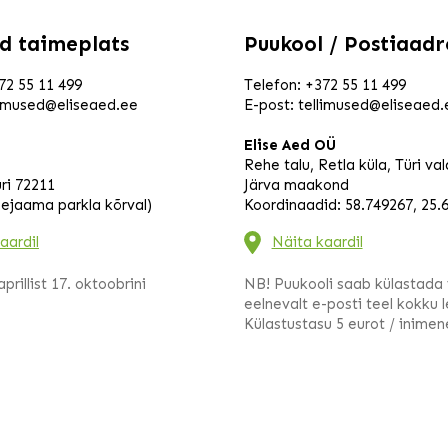
mbo
e. bakoopa
ed taimeplats
Puukool / Postiaadr
72 55 11 499
Telefon:
+372 55 11 499
limused@eliseaed.ee
E-post:
tellimused@eliseaed.
Elise Aed OÜ
Rehe talu, Retla küla, Türi va
ri 72211
Järva maakond
eejaama parkla kõrval)
Koordinaadid: 58.749267, 25.
aardil
Näita kaardil
prillist 17. oktoobrini
NB! Puukooli saab külastada 
eelnevalt e-posti teel kokku 
Külastustasu 5 eurot / inimen