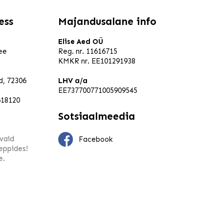
ess
Majandusalane info
Elise Aed OÜ
ee
Reg. nr. 11616715
KMKR nr. EE101291938
ld, 72306
LHV a/a
EE737700771005909545
618120
Sotsiaalmeedia
vaid
Facebook
leppides!
e.