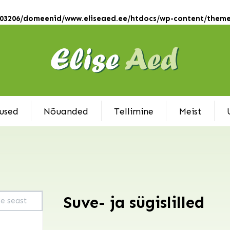
103206/domeenid/www.eliseaed.ee/htdocs/wp-content/theme
used
Nõuanded
Tellimine
Meist
Suve- ja sügislilled