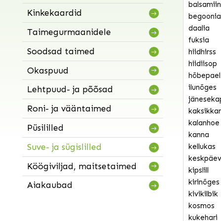
balsamiin
Kinkekaardid
begoonia
daalia
Taimegurmaanidele
fuksia
Soodsad taimed
hiidhirss
hiidiisop
Okaspuud
hõbepael
ilunõges
Lehtpuud- ja põõsad
jäneseka
Roni- ja vääntaimed
kaksikka
kalanhoe
Püsililled
kanna
Suve- ja sügislilled
kellukas
keskpäeva
Köögiviljad, maitsetaimed
kipslill
kirinõges
Aiakaubad
kivikilbik
kosmos
kukehari