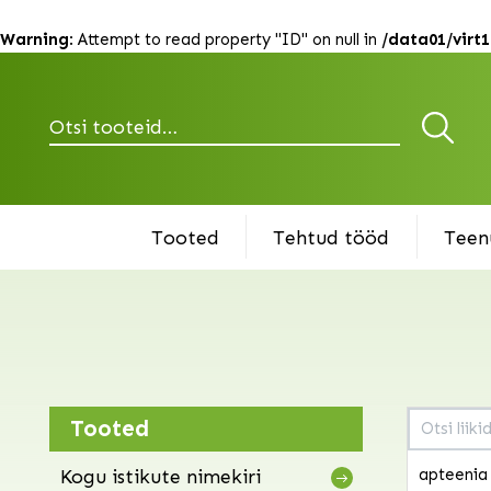
Warning
: Attempt to read property "ID" on null in
/data01/virt
Otsi
Tooted
Tehtud tööd
Teen
Tooted
Kogu istikute nimekiri
apteenia