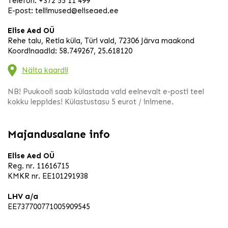
Telefon:
+372 55 11 499
E-post:
tellimused@eliseaed.ee
Elise Aed OÜ
Rehe talu, Retla küla, Türi vald, 72306 Järva maakond
Koordinaadid: 58.749267, 25.618120
Näita kaardil
NB! Puukooli saab külastada vaid eelnevalt e-posti teel
kokku leppides! Külastustasu 5 eurot / inimene.
Majandusalane info
Elise Aed OÜ
Reg. nr. 11616715
KMKR nr. EE101291938
LHV a/a
EE737700771005909545