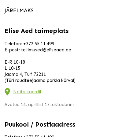
JÄRELMAKS
Elise Aed taimeplats
Telefon:
+372 55 11 499
E-post:
tellimused@eliseaed.ee
E-R 10-18
L 10-15
Jaama 4, Türi 72211
(Türi raudteejaama parkla kõrval)
Näita kaardil
Avatud 14. aprillist 17. oktoobrini
Puukool / Postiaadress