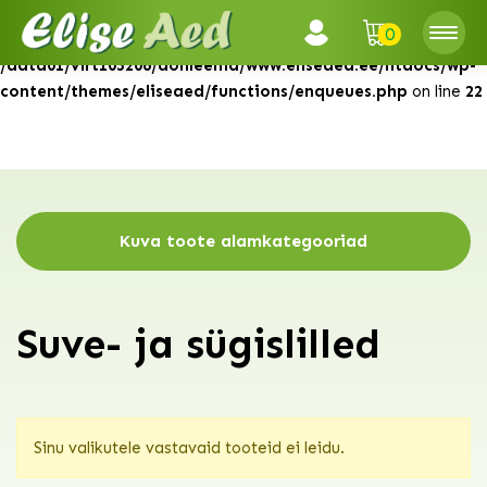
0
Warning
: Attempt to read property "ID" on null in
/data01/virt103206/domeenid/www.eliseaed.ee/htdocs/wp-
content/themes/eliseaed/functions/enqueues.php
on line
22
Kuva toote alamkategooriad
Suve- ja sügislilled
Sinu valikutele vastavaid tooteid ei leidu.