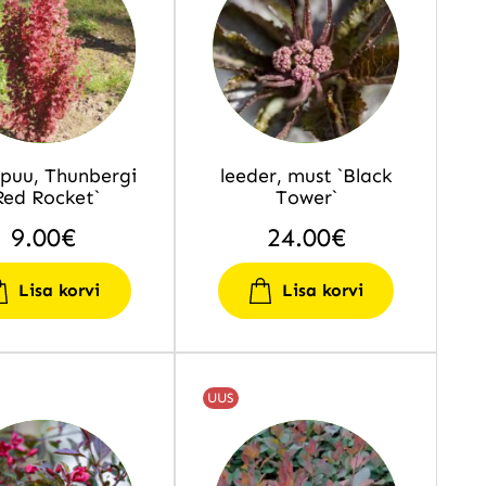
puu, Thunbergi
leeder, must `Black
Red Rocket`
Tower`
9.00
€
24.00
€
Lisa korvi
Lisa korvi
UUS