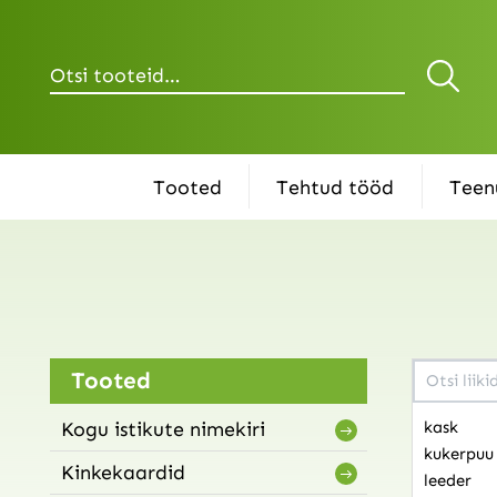
Otsi
Tooted
Tehtud tööd
Teen
Tooted
Kogu istikute nimekiri
kask
kukerpuu
Kinkekaardid
leeder