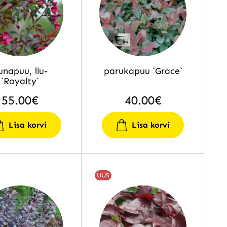
unapuu, ilu-
parukapuu `Grace`
`Royalty`
55.00
€
40.00
€
Lisa korvi
Lisa korvi
UUS