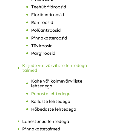
Teehübriidroosid
Floribundroosid
Roniroosid
Polüantroosid
Pinnakatteroosid
Tüviroosid
Pargiroosid
Kirjude või värviliste lehtedega
taimed
Kahe või kolmevärviliste
lehtedega
Punaste lehtedega
Kollaste lehtedega
Hõbedaste lehtedega
Lõhestunud lehtedega
Pinnakattetaimed