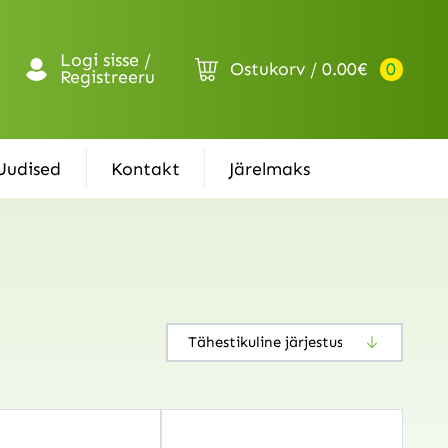
Logi sisse /
Ostukorv
0.00
€
0
Registreeru
Uudised
Kontakt
Järelmaks