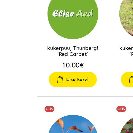
kukerpuu, Thunbergi
kuker
`Red Carpet`
`
10.00
€
Lisa korvi
UUS
UUS