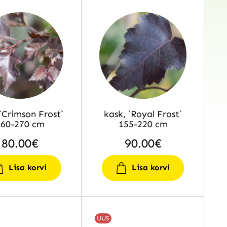
`Crimson Frost`
kask, `Royal Frost`
260-270 cm
155-220 cm
80.00
€
90.00
€
Lisa korvi
Lisa korvi
UUS