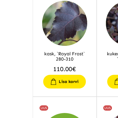
kask, `Royal Frost`
kuke
280-310
110.00
€
Lisa korvi
UUS
UUS