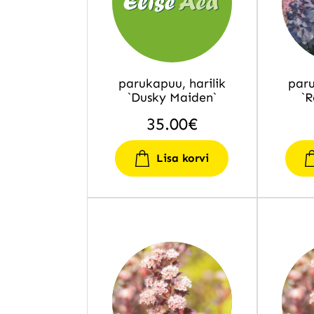
parukapuu, harilik
paru
`Dusky Maiden`
`R
35.00
€
Lisa korvi