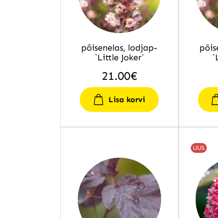
põisenelas, lodjap-
põis
`Little Joker`
`
21.00
€
Lisa korvi
UUS