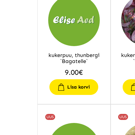
kukerpuu, thunbergi
kuker
`Bagatelle`
9.00
€
Lisa korvi
UUS
UUS