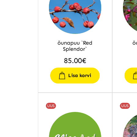
õunapuu `Red
õ
Splendor`
85.00
€
Lisa korvi
UUS
UUS