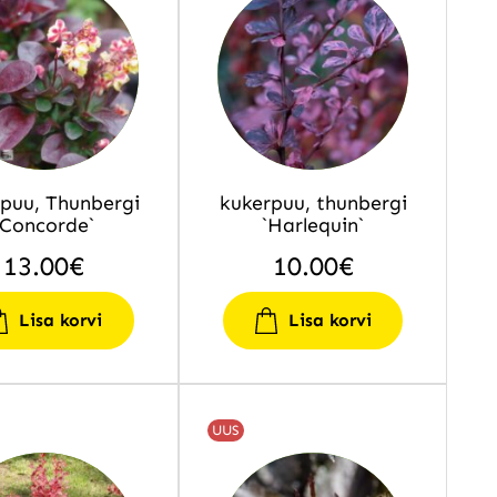
puu, Thunbergi
kukerpuu, thunbergi
`Concorde`
`Harlequin`
13.00
€
10.00
€
Lisa korvi
Lisa korvi
UUS