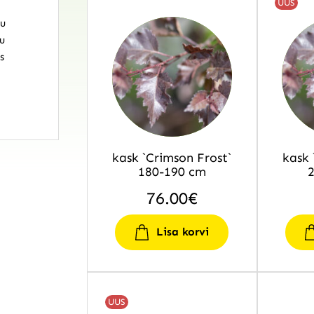
UUS
u
u
s
kask `Crimson Frost`
kask 
180-190 cm
76.00
€
Lisa korvi
UUS