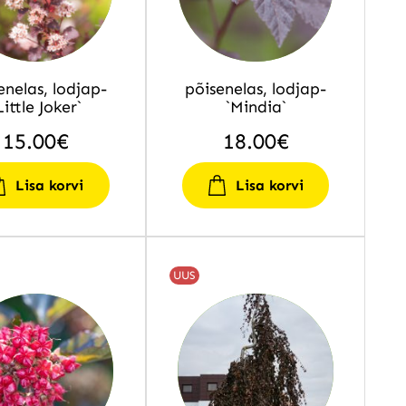
enelas, lodjap-
põisenelas, lodjap-
Little Joker`
`Mindia`
15.00
€
18.00
€
Lisa korvi
Lisa korvi
UUS