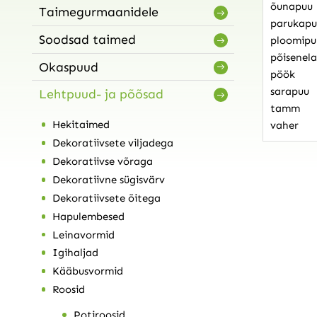
õunapuu
Taimegurmaanidele
parukapu
Soodsad taimed
ploomipu
põisenela
Okaspuud
pöök
sarapuu
Lehtpuud- ja põõsad
tamm
Hekitaimed
vaher
Dekoratiivsete viljadega
Dekoratiivse võraga
Dekoratiivne sügisvärv
Dekoratiivsete õitega
Hapulembesed
Leinavormid
Igihaljad
Kääbusvormid
Roosid
Potiroosid