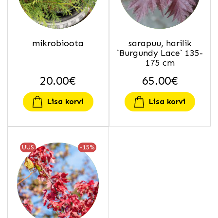
mikrobioota
sarapuu, harilik
`Burgundy Lace` 135-
175 cm
20.00
€
65.00
€
Lisa korvi
Lisa korvi
UUS
-15%