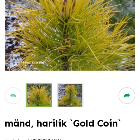
mänd, harilik `Gold Coin`