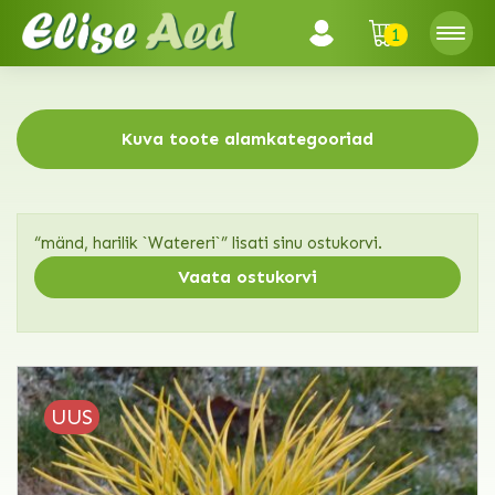
1
Kuva toote alamkategooriad
“mänd, harilik `Watereri`” lisati sinu ostukorvi.
Vaata ostukorvi
UUS