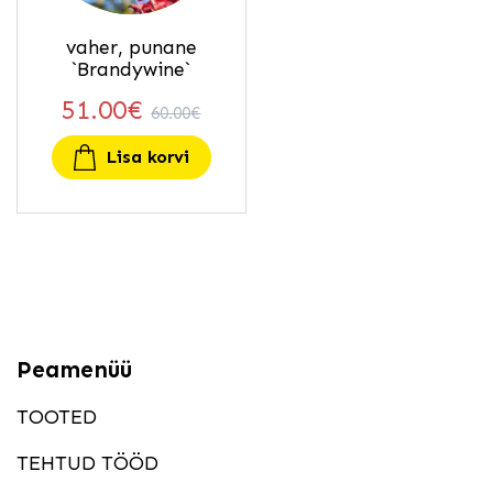
vaher, punane
`Brandywine`
51.00
€
60.00
€
Lisa korvi
Peamenüü
TOOTED
TEHTUD TÖÖD