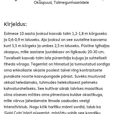
Okaspuud
,
Taimegurmaanidele
Kirjeldus:
Esimese 10 aasta jooksul kasvab taim 1,2-1,8 m kõrguseks
ja 0,6-0,9 m laiuseks. Aja jooksul on see suuteline kasvama
kuni 5,5 m kõrgeks ja umbes 2,5 m laiuseks. Püstine igihaljas
okaspuu, mille aastane juurdekasv on ligikaudu 20-30 cm.
Tavaliselt kasvab taim laia püramiidja kujuga ja suhteliselt
tiheda võraga. Tegemist on hinnatud ja tunnustatud sordiga
oma erkkollaste okaste poolest talvel ning kontrastsete
punakate noorte kasvupungade pärast. Suveks muutuvad
okkad heledamaks, tuhmudes helekollasest pehmeks
kahvaturoheliseks. See kultivar särab talvises maastikus
sõna otseses mõttes oma pimestava kuldse okastikuga,
mille värvus jahedamate ilmade saabudes veelgi
intensiivistub. Nagu kõik hariliku männi sordid, talub ka
‘Gold Coin’ hästi pügamist, mistõttu sobib see korraliku