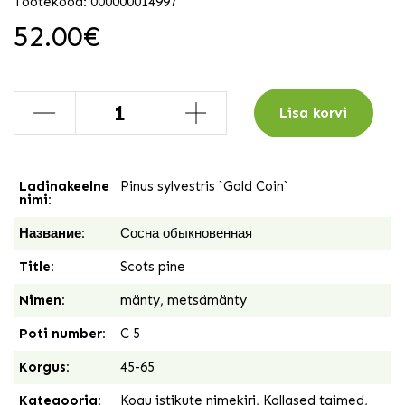
Tootekood: 000000014997
52.00
€
-
+
Lisa korvi
Ladinakeelne
Pinus sylvestris `Gold Coin`
nimi:
Название:
Сосна обыкновенная
Title:
Scots pine
Nimen:
mänty, metsämänty
Poti number:
C 5
Kõrgus:
45-65
Kategooria:
Kogu istikute nimekiri
,
Kollased taimed
,