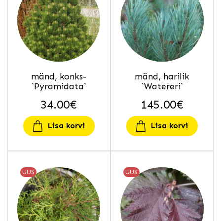
mänd, konks-
mänd, harilik
`Pyramidata`
`Watereri`
34.00
€
145.00
€
Lisa korvi
Lisa korvi
UUS
UUS