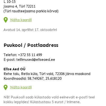
L 10-15
Jaama 4, Türi 72211
(Türi raudteejaama parkla kõrval)
Näita kaardil
Avatud 14. aprillist 17. oktoobrini
Puukool / Postiaadress
Telefon:
+372 55 11 499
E-post:
tellimused@eliseaed.ee
Elise Aed OÜ
Rehe talu, Retla küla, Türi vald, 72306 Järva maakond
Koordinaadid: 58.749267, 25.618120
Näita kaardil
NB! Puukooli saab külastada vaid eelnevalt e-posti teel
kokku leppides! Külastustasu 5 eurot / inimene.