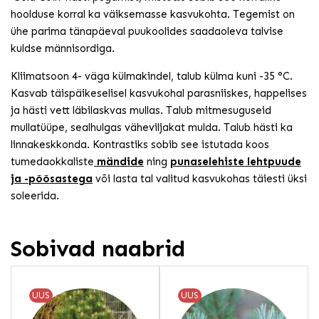
hoolduse korral ka väiksemasse kasvukohta. Tegemist on
ühe parima tänapäeval puukoolides saadaoleva talvise
kuldse männisordiga.
Kliimatsoon 4- väga külmakindel, talub külma kuni -35 °C.
Kasvab täispäikeselisel kasvukohal parasniiskes, happelises
ja hästi vett läbilaskvas mullas. Talub mitmesuguseid
mullatüüpe, sealhulgas väheviljakat mulda. Talub hästi ka
linnakeskkonda. Kontrastiks sobib see istutada koos
tumedaokkaliste
mändide
ning
punaselehiste lehtpuude
ja -põõsastega
või lasta tal valitud kasvukohas täiesti üksi
soleerida.
Sobivad naabrid
UUS
UUS