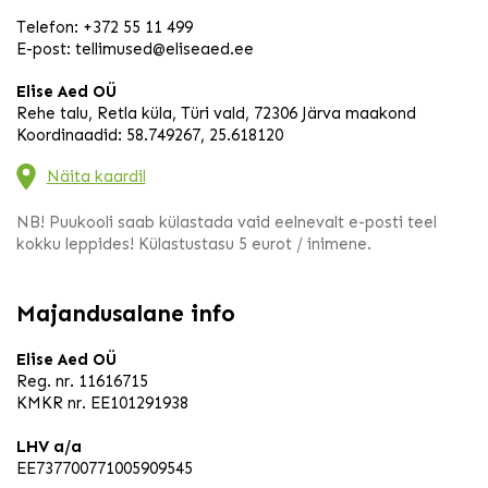
Telefon:
+372 55 11 499
E-post:
tellimused@eliseaed.ee
Elise Aed OÜ
Rehe talu, Retla küla, Türi vald, 72306 Järva maakond
Koordinaadid: 58.749267, 25.618120
Näita kaardil
NB! Puukooli saab külastada vaid eelnevalt e-posti teel
kokku leppides! Külastustasu 5 eurot / inimene.
Majandusalane info
Elise Aed OÜ
Reg. nr. 11616715
KMKR nr. EE101291938
LHV a/a
EE737700771005909545