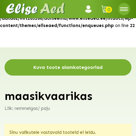
0
Warning
: Attempt to read property "ID" on null in
/data01/virt103206/domeenid/www.eliseaed.ee/htdocs/wp-
content/themes/eliseaed/functions/enqueues.php
on line
22
Kuva toote alamkategooriad
maasikvaarikas
Liik: remmelgas/ paju
Sinu valikutele vastavaid tooteid ei leidu.