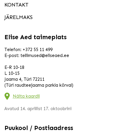
KONTAKT
JÄRELMAKS
Elise Aed taimeplats
Telefon:
+372 55 11 499
E-post:
tellimused@eliseaed.ee
E-R 10-18
L 10-15
Jaama 4, Türi 72211
(Türi raudteejaama parkla kõrval)
Näita kaardil
Avatud 14. aprillist 17. oktoobrini
Puukool / Postiaadress