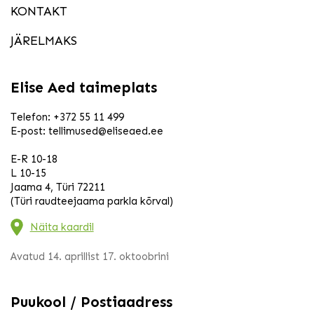
KONTAKT
JÄRELMAKS
Elise Aed taimeplats
Telefon:
+372 55 11 499
E-post:
tellimused@eliseaed.ee
E-R 10-18
L 10-15
Jaama 4, Türi 72211
(Türi raudteejaama parkla kõrval)
Näita kaardil
Avatud 14. aprillist 17. oktoobrini
Puukool / Postiaadress