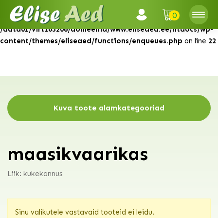
0
Warning
: Attempt to read property "ID" on null in
/data01/virt103206/domeenid/www.eliseaed.ee/htdocs/wp-
content/themes/eliseaed/functions/enqueues.php
on line
22
Kuva toote alamkategooriad
maasikvaarikas
Liik: kukekannus
Sinu valikutele vastavaid tooteid ei leidu.