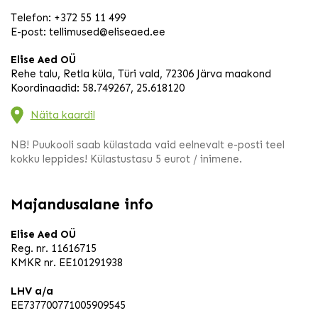
Telefon:
+372 55 11 499
E-post:
tellimused@eliseaed.ee
Elise Aed OÜ
Rehe talu, Retla küla, Türi vald, 72306 Järva maakond
Koordinaadid: 58.749267, 25.618120
Näita kaardil
NB! Puukooli saab külastada vaid eelnevalt e-posti teel
kokku leppides! Külastustasu 5 eurot / inimene.
Majandusalane info
Elise Aed OÜ
Reg. nr. 11616715
KMKR nr. EE101291938
LHV a/a
EE737700771005909545