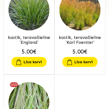
kastik, teravaõieline
kastik, teravaõieline
`England`
`Karl Foerster`
5.00
€
5.00
€
Lisa korvi
Lisa korvi
UUS