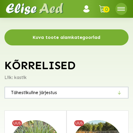
0
Kuva toote alamkategooriad
KÕRRELISED
Liik: kastik
UUS
UUS