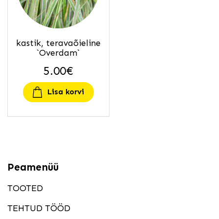
kastik, teravaõieline
`Overdam`
5.00
€
Lisa korvi
Peamenüü
TOOTED
TEHTUD TÖÖD