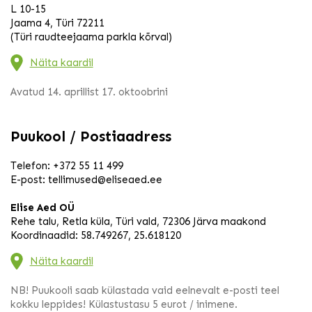
L 10-15
Jaama 4, Türi 72211
(Türi raudteejaama parkla kõrval)
Näita kaardil
Avatud 14. aprillist 17. oktoobrini
Puukool / Postiaadress
Telefon:
+372 55 11 499
E-post:
tellimused@eliseaed.ee
Elise Aed OÜ
Rehe talu, Retla küla, Türi vald, 72306 Järva maakond
Koordinaadid: 58.749267, 25.618120
Näita kaardil
NB! Puukooli saab külastada vaid eelnevalt e-posti teel
kokku leppides! Külastustasu 5 eurot / inimene.