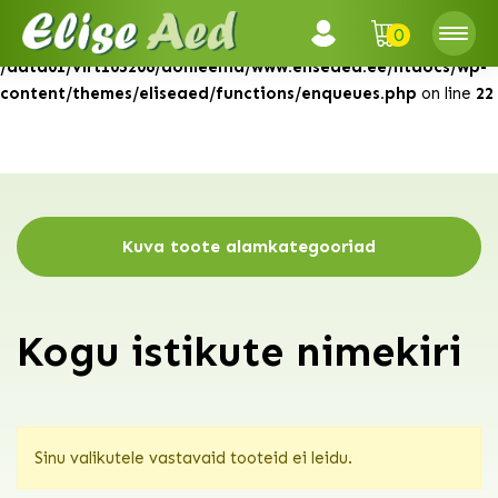
0
Warning
: Attempt to read property "ID" on null in
/data01/virt103206/domeenid/www.eliseaed.ee/htdocs/wp-
content/themes/eliseaed/functions/enqueues.php
on line
22
Kuva toote alamkategooriad
Kogu istikute nimekiri
Sinu valikutele vastavaid tooteid ei leidu.