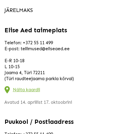
JÄRELMAKS
Elise Aed taimeplats
Telefon:
+372 55 11 499
E-post:
tellimused@eliseaed.ee
E-R 10-18
L 10-15
Jaama 4, Türi 72211
(Türi raudteejaama parkla kõrval)
Näita kaardil
Avatud 14. aprillist 17. oktoobrini
Puukool / Postiaadress