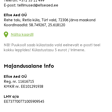
Telefon:
+372 55 11 499
E-post:
tellimused@eliseaed.ee
Elise Aed OÜ
Rehe talu, Retla küla, Türi vald, 72306 Järva maakond
Koordinaadid: 58.749267, 25.618120
Näita kaardil
NB! Puukooli saab külastada vaid eelnevalt e-posti teel
kokku leppides! Külastustasu 5 eurot / inimene.
Majandusalane info
Elise Aed OÜ
Reg. nr. 11616715
KMKR nr. EE101291938
LHV a/a
EE737700771005909545