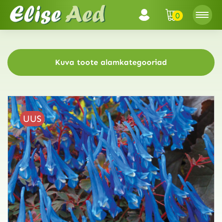
0
Kuva toote alamkategooriad
UUS