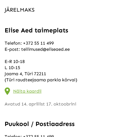
JÄRELMAKS
Elise Aed taimeplats
Telefon:
+372 55 11 499
E-post:
tellimused@eliseaed.ee
E-R 10-18
L 10-15
Jaama 4, Türi 72211
(Türi raudteejaama parkla kõrval)
Näita kaardil
Avatud 14. aprillist 17. oktoobrini
Puukool / Postiaadress
Telefon:
+372 55 11 499