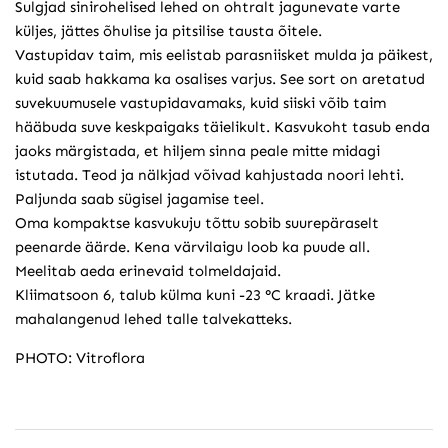
Sulgjad sinirohelised lehed on ohtralt jagunevate varte
küljes, jättes õhulise ja pitsilise tausta õitele.
Vastupidav taim, mis eelistab parasniisket mulda ja päikest,
kuid saab hakkama ka osalises varjus. See sort on aretatud
suvekuumusele vastupidavamaks, kuid siiski võib taim
hääbuda suve keskpaigaks täielikult. Kasvukoht tasub enda
jaoks märgistada, et hiljem sinna peale mitte midagi
istutada. Teod ja nälkjad võivad kahjustada noori lehti.
Paljunda saab sügisel jagamise teel.
Oma kompaktse kasvukuju tõttu sobib suurepäraselt
peenarde äärde. Kena värvilaigu loob ka puude all.
Meelitab aeda erinevaid tolmeldajaid.
Kliimatsoon 6, talub külma kuni -23 °C kraadi. Jätke
mahalangenud lehed talle talvekatteks.
PHOTO: Vitroflora