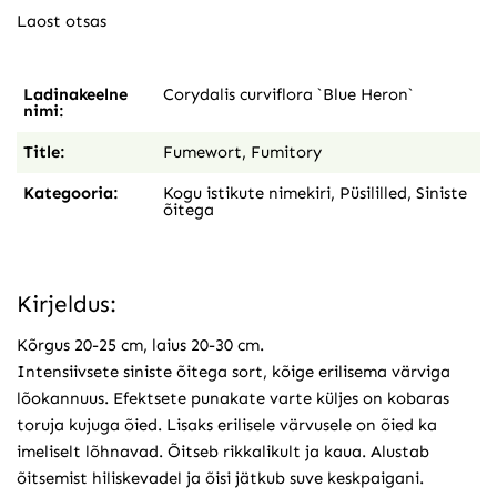
Laost otsas
Ladinakeelne
Corydalis curviflora `Blue Heron`
nimi:
Title:
Fumewort, Fumitory
Kategooria:
Kogu istikute nimekiri
,
Püsililled
,
Siniste
õitega
Kirjeldus:
Kõrgus 20-25 cm, laius 20-30 cm.
Intensiivsete siniste õitega sort, kõige erilisema värviga
lõokannuus. Efektsete punakate varte küljes on kobaras
toruja kujuga õied. Lisaks erilisele värvusele on õied ka
imeliselt lõhnavad. Õitseb rikkalikult ja kaua. Alustab
õitsemist hiliskevadel ja õisi jätkub suve keskpaigani.