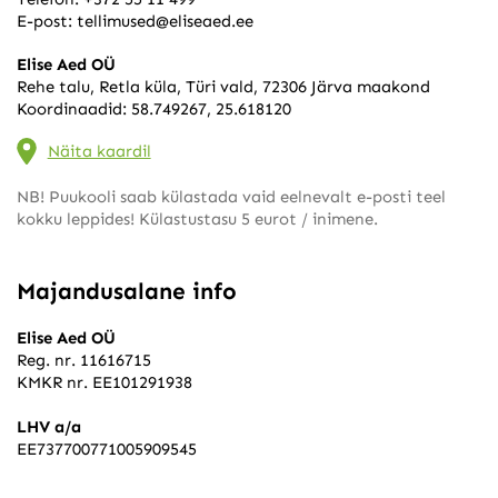
E-post:
tellimused@eliseaed.ee
Elise Aed OÜ
Rehe talu, Retla küla, Türi vald, 72306 Järva maakond
Koordinaadid: 58.749267, 25.618120
Näita kaardil
NB! Puukooli saab külastada vaid eelnevalt e-posti teel
kokku leppides! Külastustasu 5 eurot / inimene.
Majandusalane info
Elise Aed OÜ
Reg. nr. 11616715
KMKR nr. EE101291938
LHV a/a
EE737700771005909545