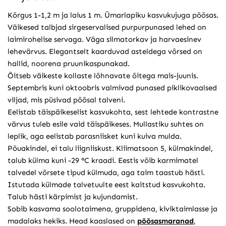
Kõrgus 1-1,2 m ja laius 1 m. Ümarlapiku kasvukujuga põõsas.
Väikesed talbjad sirgeservalised purpurpunased lehed on
laimirohelise servaga. Väga silmatorkav ja harvaesinev
lehevärvus. Elegantselt kaarduvad asteldega võrsed on
hallid, noorena pruunikaspunakad.
Õitseb väikeste kollaste lõhnavate õitega mais-juunis.
Septembris kuni oktoobris valmivad punased piklikovaalsed
viljad, mis püsivad põõsal talveni.
Eelistab täispäikeselist kasvukohta, sest lehtede kontrastne
värvus tuleb esile vaid täispäikeses. Mullastiku suhtes on
leplik, aga eelistab parasniisket kuni kuiva mulda.
Põuakindel, ei talu liigniiskust. Kliimatsoon 5, külmakindel,
talub külma kuni -29 °C kraadi. Eestis võib karmimatel
talvedel võrsete tipud külmuda, aga taim taastub hästi.
Istutada külmade talvetuulte eest kaitstud kasvukohta.
Talub hästi kärpimist ja kujundamist.
Sobib kasvama soolotaimena, gruppidena, kiviktaimlasse ja
madalaks hekiks. Head kaaslased on
põõsasmaranad
,