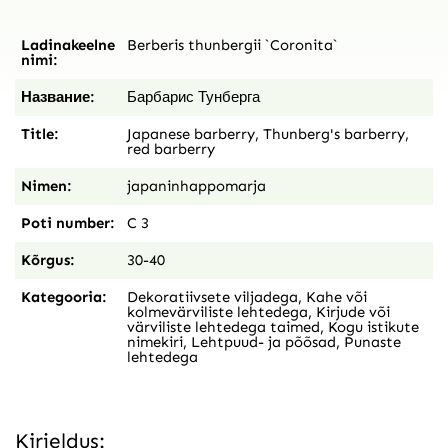
Ladinakeelne
Berberis thunbergii `Coronita`
nimi:
Название:
Барбарис Тунберга
Title:
Japanese barberry, Thunberg's barberry,
red barberry
Nimen:
japaninhappomarja
Poti number:
C 3
Kõrgus:
30-40
Kategooria:
Dekoratiivsete viljadega
,
Kahe või
kolmevärviliste lehtedega
,
Kirjude või
värviliste lehtedega taimed
,
Kogu istikute
nimekiri
,
Lehtpuud- ja põõsad
,
Punaste
lehtedega
Kirjeldus: