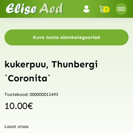
0
Kuva toote alamkategooriad
kukerpuu, Thunbergi
`Coronita`
Tootekood: 000000012493
10.00
€
Laost otsas