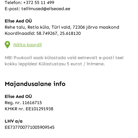
Telefon:
+372 55 11 499
E-post:
tellimused@eliseaed.ee
Elise Aed OÜ
Rehe talu, Retla küla, Türi vald, 72306 Järva maakond
Koordinaadid: 58.749267, 25.618120
Näita kaardil
NB! Puukooli saab külastada vaid eelnevalt e-posti teel
kokku leppides! Külastustasu 5 eurot / inimene.
Majandusalane info
Elise Aed OÜ
Reg. nr. 11616715
KMKR nr. EE101291938
LHV a/a
EE737700771005909545