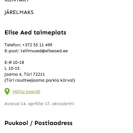
JÄRELMAKS
Elise Aed taimeplats
Telefon:
+372 55 11 499
E-post:
tellimused@eliseaed.ee
E-R 10-18
L 10-15
Jaama 4, Türi 72211
(Türi raudteejaama parkla kõrval)
Näita kaardil
Avatud 14. aprillist 17. oktoobrini
Puukool / Postiaadress