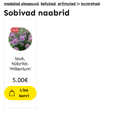
madalad okaspuud,
kellukad
,
priimulad
ja
kurerehad
.
Sobivad naabrid
UUS
lauk,
hübriid-
`Millenium`
5.00
€
Lisa
korvi