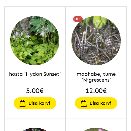
UUS
hosta `Hydon Sunset`
maohabe, tume
`Nigrescens`
5.00
€
12.00
€
Lisa korvi
Lisa korvi