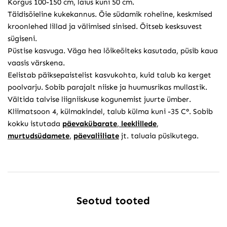
Kõrgus 100-150 cm, laius kuni 50 cm.
Täidisõieline kukekannus. Õie südamik roheline, keskmised
kroonlehed lillad ja välimised sinised. Õitseb kesksuvest
sügiseni.
Püstise kasvuga. Väga hea lõikeõiteks kasutada, püsib kaua
vaasis värskena.
Eelistab päiksepaistelist kasvukohta, kuid talub ka kerget
poolvarju. Sobib parajalt niiske ja huumusrikas mullastik.
Vältida talvise liigniiskuse kogunemist juurte ümber.
Kliimatsoon 4, külmakindel, talub külma kuni -35 C°. Sobib
kokku istutada
päevakübarate
,
leeklillede
,
murtudsüdamete
,
päevaliiliate
jt. taluaia püsikutega.
Seotud tooted