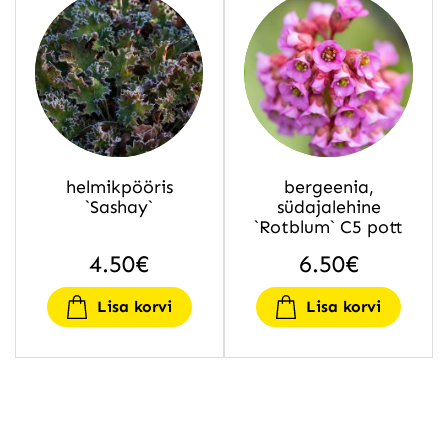
helmikpööris
bergeenia,
`Sashay`
südajalehine
`Rotblum` C5 pott
4.50
€
6.50
€
Lisa korvi
Lisa korvi