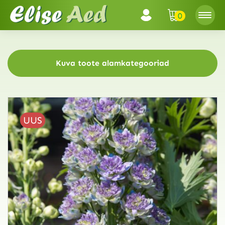
0
Kuva toote alamkategooriad
UUS