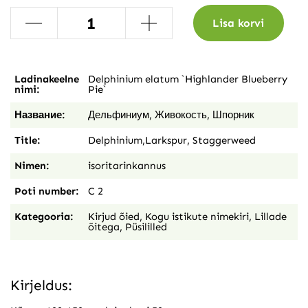
-
+
Lisa korvi
Ladinakeelne
Delphinium elatum `Highlander Blueberry
nimi:
Pie`
Название:
Дельфиниум, Живокость, Шпорник
Title:
Delphinium,Larkspur, Staggerweed
Nimen:
isoritarinkannus
Poti number:
C 2
Kategooria:
Kirjud õied
,
Kogu istikute nimekiri
,
Lillade
õitega
,
Püsililled
Kirjeldus: