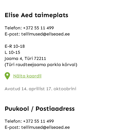
Elise Aed taimeplats
Telefon:
+372 55 11 499
E-post:
tellimused@eliseaed.ee
E-R 10-18
L 10-15
Jaama 4, Türi 72211
(Türi raudteejaama parkla kõrval)
Näita kaardil
Avatud 14. aprillist 17. oktoobrini
Puukool / Postiaadress
Telefon:
+372 55 11 499
E-post:
tellimused@eliseaed.ee