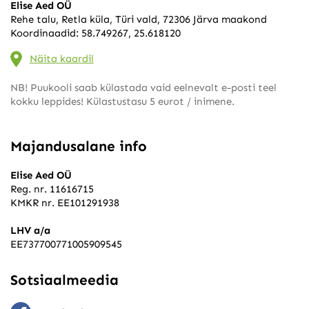
Elise Aed OÜ
Rehe talu, Retla küla, Türi vald, 72306 Järva maakond
Koordinaadid: 58.749267, 25.618120
Näita kaardil
NB! Puukooli saab külastada vaid eelnevalt e-posti teel
kokku leppides! Külastustasu 5 eurot / inimene.
Majandusalane info
Elise Aed OÜ
Reg. nr. 11616715
KMKR nr. EE101291938
LHV a/a
EE737700771005909545
Sotsiaalmeedia