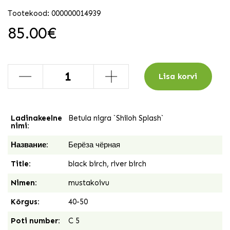
Tootekood: 000000014939
85.00
€
-
+
Lisa korvi
Ladinakeelne
Betula nigra `Shiloh Splash`
nimi:
Название:
Берёза чёрная
Title:
black birch, river birch
Nimen:
mustakoivu
Kõrgus:
40-50
Poti number:
C 5