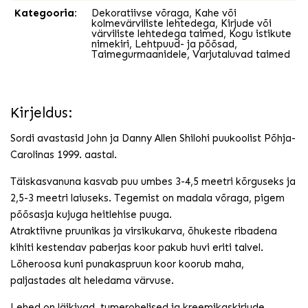
Kategooria:
Dekoratiivse võraga
,
Kahe või
kolmevärviliste lehtedega
,
Kirjude või
värviliste lehtedega taimed
,
Kogu istikute
nimekiri
,
Lehtpuud- ja põõsad
,
Taimegurmaanidele
,
Varjutaluvad taimed
Kirjeldus:
Sordi avastasid John ja Danny Allen Shilohi puukoolist Põhja-
Carolinas 1999. aastal.
Täiskasvanuna kasvab puu umbes 3-4,5 meetri kõrguseks ja
2,5-3 meetri laiuseks. Tegemist on madala võraga, pigem
põõsasja kujuga heitlehise puuga.
Atraktiivne pruunikas ja virsikukarva, õhukeste ribadena
kihiti kestendav paberjas koor pakub huvi eriti talvel.
Lõheroosa kuni punakaspruun koor koorub maha,
paljastades alt heledama värvuse.
Lehed on läikivad, tumerohelised ja kreemikaskirjude