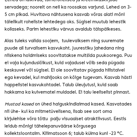
servadega; noorelt on neil ka roosakas varjund. Lehed on 3-
5 cm pikad. Huvitava nähtusena kasvab võras alati mõni
täielikult roheliste lehtedega oks. Sügisel muutub lehestik
kollaseks. Parim lehestiku värvus avaldub täispäikeses.
Aias tuleks valida soojem, tuulevaiksem ning suuremate
puude all turvalisem kasvukoht. Juurestiku jahedana ning
niiskena hoidmiseks soovitatakse multšida puukoorega. Puu
ei vaja kujunduslõikust, kuid vajadusel võib seda pügada
kesksuvel või sügisel. Ei ole soovitatav pügada hilistalvel
ega kevadel, kui mahljooks on kõige tugevam. Kasvab hästi
happelistel kasvukohtadel. Talub üleujutusi, kuid saab
hakkama ka kuivematel muldadel. Ei talu leeliselist pinnast.
Mustad kased
on ühed haiguskindlaimad kased. Kasvatades
nii ühe- kui ka mitmetüvelisena, lisab see sort oma
kirjulehise võra tõttu palju visuaalset atraktiivsust. Eestis
leidub mõnigi tähelepanuväärse kõrgusega
kollektsioontaim. Kliimatsoon 6; talub külma kuni -23 °C.