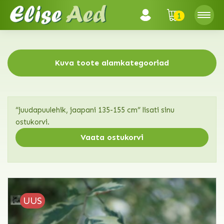
1
Kuva toote alamkategooriad
“juudapuulehik, jaapani 135-155 cm” lisati sinu
ostukorvi.
Vaata ostukorvi
UUS