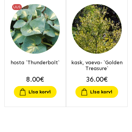
UUS
hosta `Thunderbolt`
kask, vaeva- `Golden
Treasure`
8.00
€
36.00
€
Lisa korvi
Lisa korvi