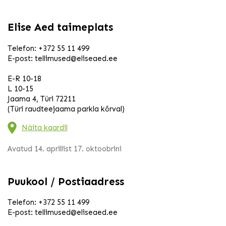
Elise Aed taimeplats
Telefon:
+372 55 11 499
E-post:
tellimused@eliseaed.ee
E-R 10-18
L 10-15
Jaama 4, Türi 72211
(Türi raudteejaama parkla kõrval)
Näita kaardil
Avatud 14. aprillist 17. oktoobrini
Puukool / Postiaadress
Telefon:
+372 55 11 499
E-post:
tellimused@eliseaed.ee