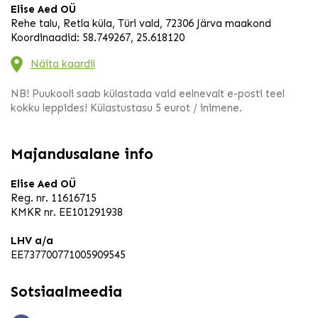
Elise Aed OÜ
Rehe talu, Retla küla, Türi vald, 72306 Järva maakond
Koordinaadid: 58.749267, 25.618120
Näita kaardil
NB! Puukooli saab külastada vaid eelnevalt e-posti teel
kokku leppides! Külastustasu 5 eurot / inimene.
Majandusalane info
Elise Aed OÜ
Reg. nr. 11616715
KMKR nr. EE101291938
LHV a/a
EE737700771005909545
Sotsiaalmeedia