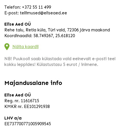
Telefon:
+372 55 11 499
E-post:
tellimused@eliseaed.ee
Elise Aed OÜ
Rehe talu, Retla küla, Türi vald, 72306 Järva maakond
Koordinaadid: 58.749267, 25.618120
Näita kaardil
NB! Puukooli saab külastada vaid eelnevalt e-posti teel
kokku leppides! Külastustasu 5 eurot / inimene.
Majandusalane info
Elise Aed OÜ
Reg. nr. 11616715
KMKR nr. EE101291938
LHV a/a
EE737700771005909545