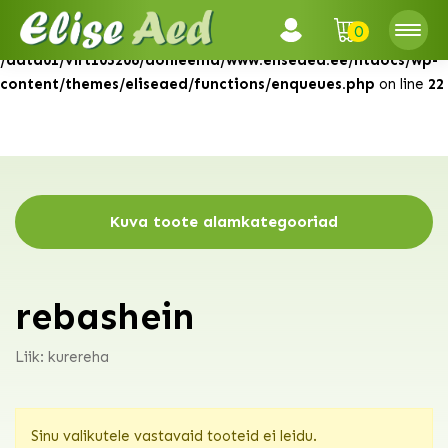
0
Warning
: Attempt to read property "ID" on null in
/data01/virt103206/domeenid/www.eliseaed.ee/htdocs/wp-
content/themes/eliseaed/functions/enqueues.php
on line
22
Kuva toote alamkategooriad
rebashein
Liik: kurereha
Sinu valikutele vastavaid tooteid ei leidu.