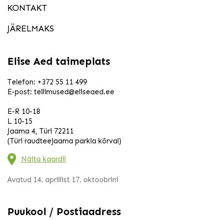
KONTAKT
JÄRELMAKS
Elise Aed taimeplats
Telefon:
+372 55 11 499
E-post:
tellimused@eliseaed.ee
E-R 10-18
L 10-15
Jaama 4, Türi 72211
(Türi raudteejaama parkla kõrval)
Näita kaardil
Avatud 14. aprillist 17. oktoobrini
Puukool / Postiaadress