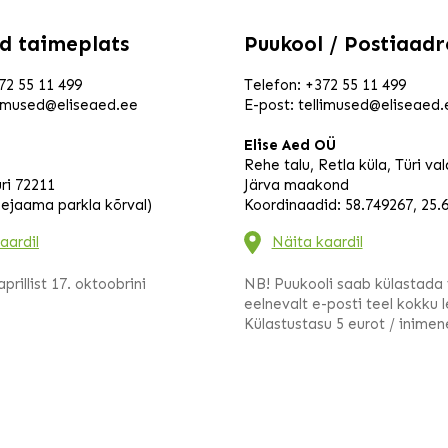
ed taimeplats
Puukool / Postiaadr
72 55 11 499
Telefon:
+372 55 11 499
limused@eliseaed.ee
E-post:
tellimused@eliseaed.
Elise Aed OÜ
Rehe talu, Retla küla, Türi va
ri 72211
Järva maakond
eejaama parkla kõrval)
Koordinaadid: 58.749267, 25.
aardil
Näita kaardil
prillist 17. oktoobrini
NB! Puukooli saab külastada 
eelnevalt e-posti teel kokku 
Külastustasu 5 eurot / inimen