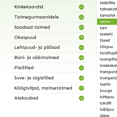
tääkliilia
Kinkekaardid
taimekai
tamarisk
Taimegurmaanidele
tamm
Soodsad taimed
tarn
teeleht
Okaspuud
tiarell
tõlvpuu
Lehtpuud- ja põõsad
tonditupi
Roni- ja vääntaimed
toompihl
tradeska
Püsililled
transpord
Suve- ja sügislilled
trompetõ
tseltis
Köögiviljad, maitsetaimed
tsuuga
tuhkpuu
Aiakaubad
tukalill
tulbipuu
ülane