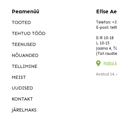
Peamenüü
Elise A
TOOTED
Telefon:
+3
E-post:
tel
TEHTUD TÖÖD
E-R 10-18
L 10-15
TEENUSED
Jaama 4, Tü
(Türi raudt
NÕUANDED
Näita k
TELLIMINE
Avatud 14. a
MEIST
UUDISED
KONTAKT
JÄRELMAKS