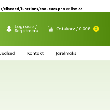
s/eliseaed/functions/enqueues.php
on line
22
Logi sisse /
Ostukorv
0.00
€
0
Registreeru
Uudised
Kontakt
Järelmaks