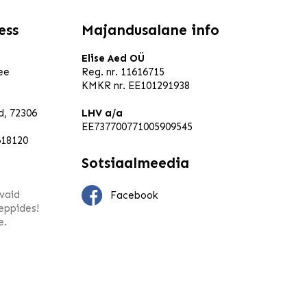
ess
Majandusalane info
Elise Aed OÜ
ee
Reg. nr. 11616715
KMKR nr. EE101291938
ld, 72306
LHV a/a
EE737700771005909545
618120
Sotsiaalmeedia
vaid
Facebook
leppides!
e.