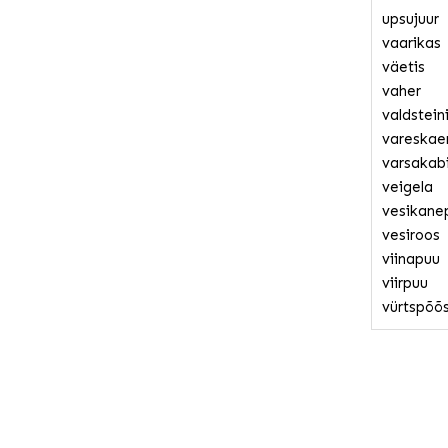
upsujuur
vaarikas
väetis
vaher
valdstein
vareskae
varsakab
veigela
vesikane
vesiroos
viinapuu
viirpuu
vürtspõõ