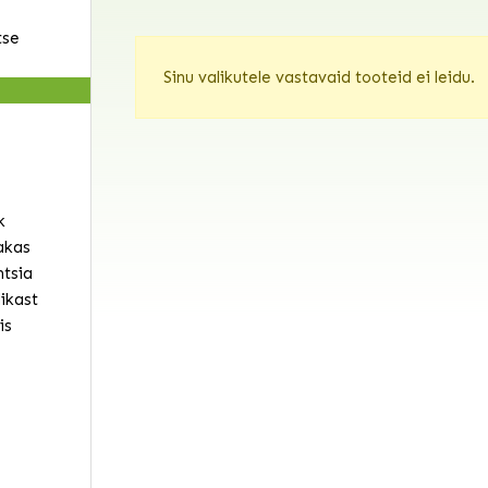
tse
Sinu valikutele vastavaid tooteid ei leidu.
k
akas
ntsia
ikast
is