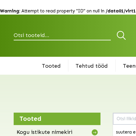
siidpööri
siilkübar
Warning
: Attempt to read property "ID" on null in
/data01/virt
sinikõrs
sinilatv
sinitäht
Otsi
sirel
sirmokas
siumari
skulptuur
Tooted
Tehtud tööd
Teen
soohein
soorohi
sõrmküba
sõstar
stuartia
sügisaste
sügisko
sumahh e
Tooted
äädikapu
Kogu istikute nimekiri
suutera 