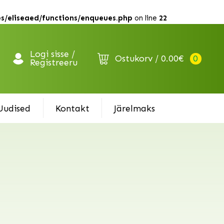
s/eliseaed/functions/enqueues.php
on line
22
Logi sisse /
Ostukorv
0.00
€
0
Registreeru
Uudised
Kontakt
Järelmaks