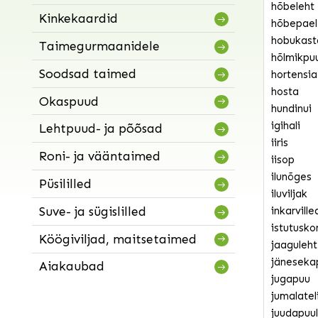
hõbeleht
Kinkekaardid
hõbepael
hobukast
Taimegurmaanidele
hõlmikpu
Soodsad taimed
hortensia
hosta
Okaspuud
hundinui
igihali
Lehtpuud- ja põõsad
iiris
Roni- ja vääntaimed
iisop
ilunõges
Püsililled
iluviljak
Suve- ja sügislilled
inkarville
istutusko
Köögiviljad, maitsetaimed
jaaguleht
jäneseka
Aiakaubad
jugapuu
jumalateli
juudapuul