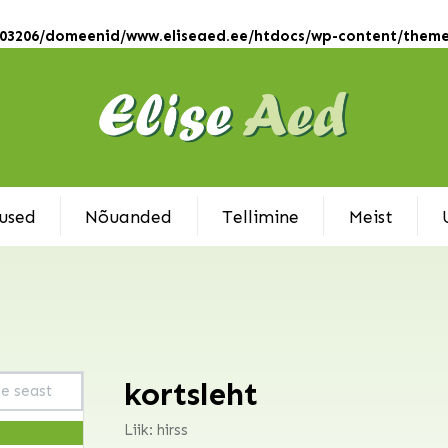
onia
ss
103206/domeenid/www.eliseaed.ee/htdocs/wp-content/theme
uu
used
Nõuanded
Tellimine
Meist
m
ris
kortsleht
u
Liik: hirss