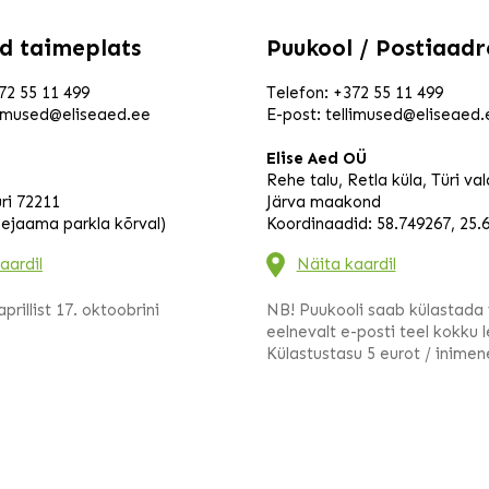
ill
ed taimeplats
Puukool / Postiaadr
72 55 11 499
Telefon:
+372 55 11 499
limused@eliseaed.ee
E-post:
tellimused@eliseaed.
Elise Aed OÜ
as
Rehe talu, Retla küla, Türi va
r
ri 72211
Järva maakond
eejaama parkla kõrval)
Koordinaadid: 58.749267, 25.
aardil
Näita kaardil
tsint
prillist 17. oktoobrini
NB! Puukooli saab külastada 
vits
eelnevalt e-posti teel kokku 
a
Külastustasu 5 eurot / inimen
s
k