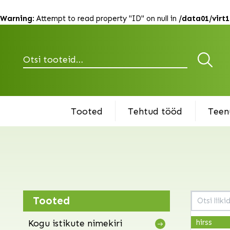
ebaküdo
ebaküpre
Warning
: Attempt to read property "ID" on null in
/data01/virt
ebasarap
elulõng
elupuu
Otsi
enelas
forsüütia
fuksia
habeõis
Tooted
Tehtud tööd
Teen
haguhein
haldjakell
härjasilm
heleeniu
helmikpöö
hiidhirss
hiidiisop
hiidroog
Tooted
hikkoripu
Kogu istikute nimekiri
hirss