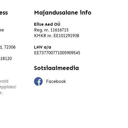
ess
Majandusalane info
Elise Aed OÜ
ee
Reg. nr. 11616715
KMKR nr. EE101291938
ld, 72306
LHV a/a
EE737700771005909545
618120
Sotsiaalmeedia
vaid
Facebook
leppides!
e.