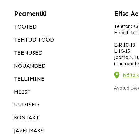
kikkapuu
kilpkonnal
Peamenüü
Elise A
kilpleht
kipslill
TOOTED
Telefon:
+3
kirinõges
E-post:
tel
kirsipuu
TEHTUD TÖÖD
E-R 10-18
kitseenel
L 10-15
TEENUSED
kitsekaka
Jaama 4, Tü
kivikilbik
(Türi raudt
NÕUANDED
kivirik
kletra
Näita k
TELLIMINE
kobarhüa
Avatud 14. a
kobarküü
MEIST
kobarpe
UUDISED
koldnõge
kolmtiiva
KONTAKT
kontpuu
kõreliilia
JÄRELMAKS
kortsleht