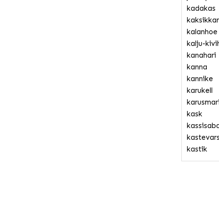
kadakas
kaksikka
kalanhoe
kalju-kivi
kanahari
kanna
kannike
karukell
karusmar
kask
kassisab
kastevar
kastik
kastmisk
kastmiss
kellukas
keskpäeva
kikkahari