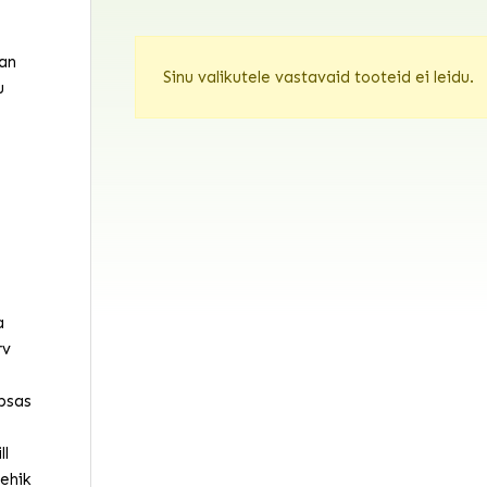
an
Sinu valikutele vastavaid tooteid ei leidu.
u
a
rv
psas
ll
ehik