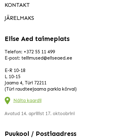
KONTAKT
JÄRELMAKS
Elise Aed taimeplats
Telefon:
+372 55 11 499
E-post:
tellimused@eliseaed.ee
E-R 10-18
L 10-15
Jaama 4, Türi 72211
(Türi raudteejaama parkla kõrval)
Näita kaardil
Avatud 14. aprillist 17. oktoobrini
Puukool / Postiaadress