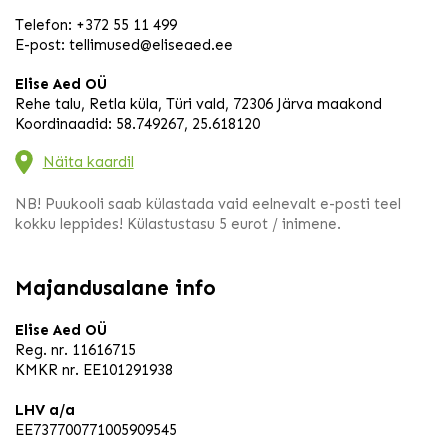
Telefon:
+372 55 11 499
E-post:
tellimused@eliseaed.ee
Elise Aed OÜ
Rehe talu, Retla küla, Türi vald, 72306 Järva maakond
Koordinaadid: 58.749267, 25.618120
Näita kaardil
NB! Puukooli saab külastada vaid eelnevalt e-posti teel
kokku leppides! Külastustasu 5 eurot / inimene.
Majandusalane info
Elise Aed OÜ
Reg. nr. 11616715
KMKR nr. EE101291938
LHV a/a
EE737700771005909545