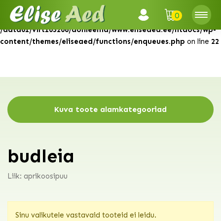
0
Warning
: Attempt to read property "ID" on null in
/data01/virt103206/domeenid/www.eliseaed.ee/htdocs/wp-
content/themes/eliseaed/functions/enqueues.php
on line
22
Kuva toote alamkategooriad
budleia
Liik: aprikoosipuu
Sinu valikutele vastavaid tooteid ei leidu.