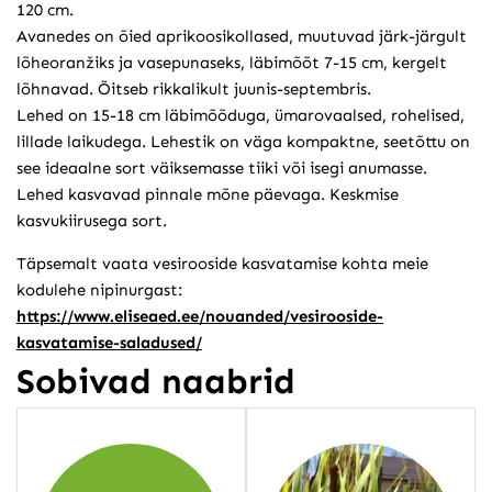
120 cm.
Avanedes on õied aprikoosikollased, muutuvad järk-järgult
lõheoranžiks ja vasepunaseks, läbimõõt 7-15 cm, kergelt
lõhnavad. Õitseb rikkalikult juunis-septembris.
Lehed on 15-18 cm läbimõõduga, ümarovaalsed, rohelised,
lillade laikudega. Lehestik on väga kompaktne, seetõttu on
see ideaalne sort väiksemasse tiiki või isegi anumasse.
Lehed kasvavad pinnale mõne päevaga. Keskmise
kasvukiirusega sort.
Täpsemalt vaata vesirooside kasvatamise kohta meie
kodulehe nipinurgast:
https://www.eliseaed.ee/nouanded/vesirooside-
kasvatamise-saladused/
Sobivad naabrid