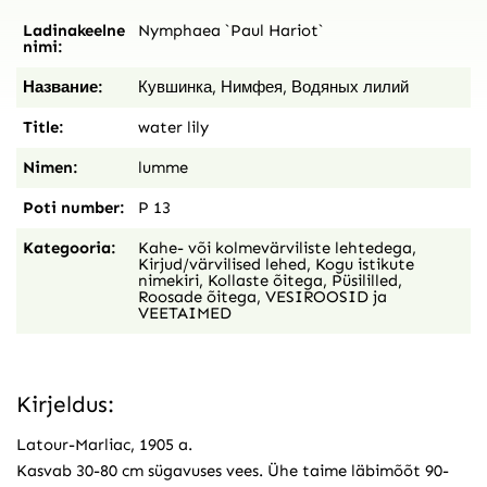
Ladinakeelne
Nymphaea `Paul Hariot`
nimi:
Название:
Кувшинка, Нимфея, Водяных лилий
Title:
water lily
Nimen:
lumme
Poti number:
P 13
Kategooria:
Kahe- või kolmevärviliste lehtedega
,
Kirjud/värvilised lehed
,
Kogu istikute
nimekiri
,
Kollaste õitega
,
Püsililled
,
Roosade õitega
,
VESIROOSID ja
VEETAIMED
Kirjeldus:
Latour-Marliac, 1905 a.
Kasvab 30-80 cm sügavuses vees. Ühe taime läbimõõt 90-