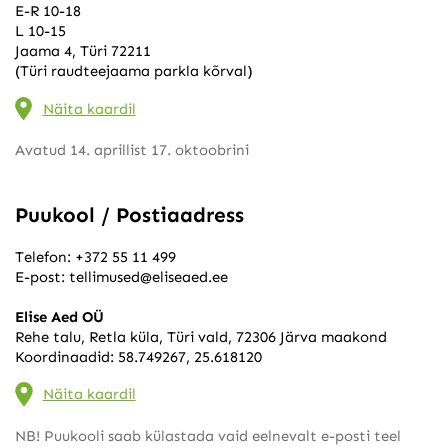
E-R 10-18
L 10-15
Jaama 4, Türi 72211
(Türi raudteejaama parkla kõrval)
Näita kaardil
Avatud 14. aprillist 17. oktoobrini
Puukool / Postiaadress
Telefon:
+372 55 11 499
E-post:
tellimused@eliseaed.ee
Elise Aed OÜ
Rehe talu, Retla küla, Türi vald, 72306 Järva maakond
Koordinaadid: 58.749267, 25.618120
Näita kaardil
NB! Puukooli saab külastada vaid eelnevalt e-posti teel