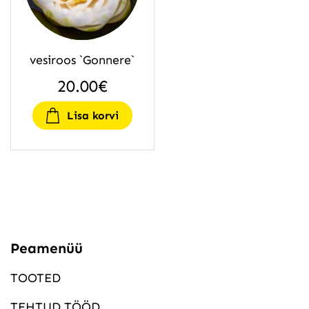
vesiroos `Gonnere`
20.00
€
Lisa korvi
Peamenüü
TOOTED
TEHTUD TÖÖD