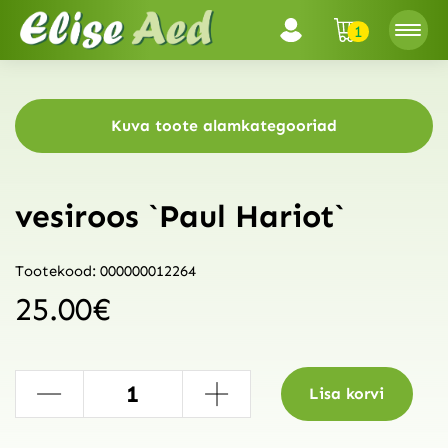
1
Kuva toote alamkategooriad
vesiroos `Paul Hariot`
Tootekood: 000000012264
25.00
€
-
+
Lisa korvi