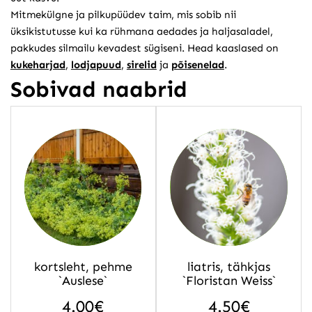
Mitmekülgne ja pilkupüüdev taim, mis sobib nii
üksikistutusse kui ka rühmana aedades ja haljasaladel,
pakkudes silmailu kevadest sügiseni. Head kaaslased on
kukeharjad
,
lodjapuud
,
sirelid
ja
põisenelad
.
Sobivad naabrid
kortsleht, pehme
liatris, tähkjas
`Auslese`
`Floristan Weiss`
4.00
€
4.50
€