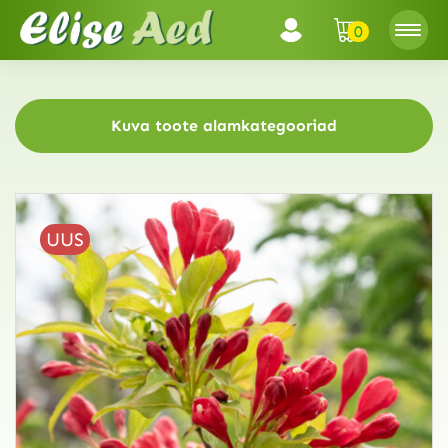
0
Kuva toote alamkategooriad
UUS