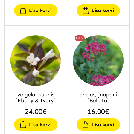
Lisa korvi
Lisa korvi
UUS
veigela, kaunis
enelas, jaapani
`Ebony & Ivory`
`Bullata`
24.00
€
16.00
€
Lisa korvi
Lisa korvi