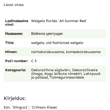
Laost otsas
Ladinakeelne
Weigela florida `All Summer Red`
nimi:
Название:
Вейгела цветущая
Title:
weigela, old fashioned weigela
Nimen:
tarhakotakuusama, komeakotakuusama
Poti number:
C 5
Kategooria:
Dekoratiivne sügisvärv
,
Dekoratiivsete
õitega
,
Kogu istikute nimekiri
,
Lehtpuud-
ja põõsad
,
Taimegurmaanidele
Kirjeldus:
Sün. `Slingco1`; `Crimson Kisses`