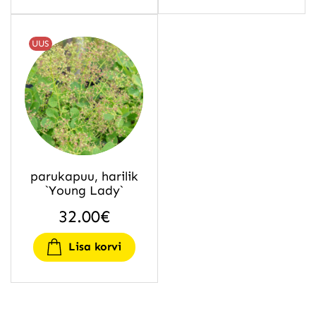
UUS
parukapuu, harilik
`Young Lady`
32.00
€
Lisa korvi