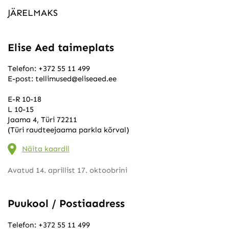
JÄRELMAKS
Elise Aed taimeplats
Telefon:
+372 55 11 499
E-post:
tellimused@eliseaed.ee
E-R 10-18
L 10-15
Jaama 4, Türi 72211
(Türi raudteejaama parkla kõrval)
Näita kaardil
Avatud 14. aprillist 17. oktoobrini
Puukool / Postiaadress
Telefon:
+372 55 11 499