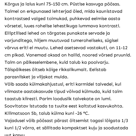
Kõrgus ja laius kuni 75-150 cm. Püstise kasvuga põõsas.
Taimel on erkpunased lehterjad õied, mida kaunistavad
kontrastsed valged tolmukad, puhkevad eelmise aasta
võrsetel, luues rohelise lehestikuga lummava kontrasti.
Elliptilised lehed on tärgates punakate servade ja
varjunditega, hiljem muutuvad tumeroheliseks, sügisel
värvus eriti ei muutu. Lehed asetsevad vastakuti, on 11-12
cm pikad. Vanemad oksad on hallid, noored võrsed pruunid.
Taim on päikeselembene, kuid talub ka poolvarju.
Täispäikeses õitseb kõige rikkalikumalt. Eelistab
parasniisket ja viljakat mulda.
Võib saada külmakahjustusi, eriti karmidel talvedel, kui
viimaste aastakasvude tipud võivad külmuda, kuid taim
taastub kiiresti. Parim looduslik talvekate on lumi.
Soovitatav istutada ta tuulte eest kaitstud kasvukohta.
Kliimatsoon 5b, talub külma kuni -26 °C.
Vajadusel võib põõsast pärast õitsemist tagasi lõigata 1/3
kuni 1/2 võrra, et säilitada kompaktset kuju ja soodustada
uut kasvu.