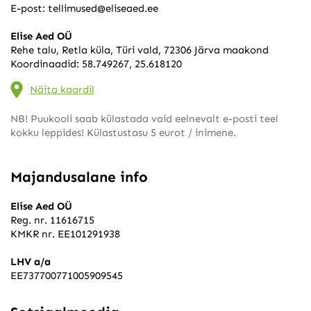
E-post:
tellimused@eliseaed.ee
Elise Aed OÜ
Rehe talu, Retla küla, Türi vald, 72306 Järva maakond
Koordinaadid: 58.749267, 25.618120
Näita kaardil
NB! Puukooli saab külastada vaid eelnevalt e-posti teel
kokku leppides! Külastustasu 5 eurot / inimene.
Majandusalane info
Elise Aed OÜ
Reg. nr. 11616715
KMKR nr. EE101291938
LHV a/a
EE737700771005909545