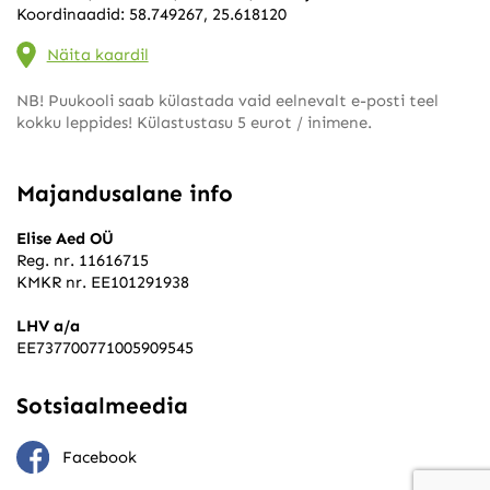
Koordinaadid: 58.749267, 25.618120
Näita kaardil
NB! Puukooli saab külastada vaid eelnevalt e-posti teel
kokku leppides! Külastustasu 5 eurot / inimene.
Majandusalane info
Elise Aed OÜ
Reg. nr. 11616715
KMKR nr. EE101291938
LHV a/a
EE737700771005909545
Sotsiaalmeedia
Facebook