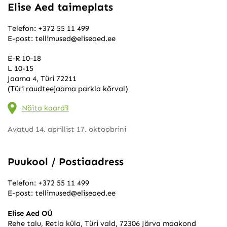
Elise Aed taimeplats
Telefon:
+372 55 11 499
E-post:
tellimused@eliseaed.ee
E-R 10-18
L 10-15
Jaama 4, Türi 72211
(Türi raudteejaama parkla kõrval)
Näita kaardil
Avatud 14. aprillist 17. oktoobrini
Puukool / Postiaadress
Telefon:
+372 55 11 499
E-post:
tellimused@eliseaed.ee
Elise Aed OÜ
Rehe talu, Retla küla, Türi vald, 72306 Järva maakond