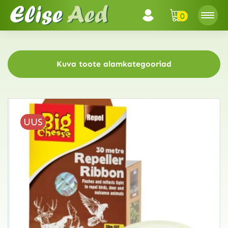
0
Kuva toote alamkategooriad
UUS