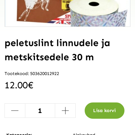
peletuslint linnudele ja
metskitsedele 30 m
Tootekood: 503620012922
12.00
€
-
+
Lisa korvi