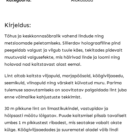
Kategooria:
Aiakaubad
Kirjeldus:
Tõhus ja keskkonnasõbralik vahend lindude ning
metsloomade peletamiseks. Sillerdav holograafiline pind
peegeldab valgust ja vilgub tuule käes, tekitades pidevalt
muutuvaid valgusefekte, mis häirivad linde ja loomi ning
hoiavad nad kaitstavast alast eemal.
Lint aitab kaitsta viljapuid, marjapõõsaid, köögiviljaaedu,
seemikuid, viinapuid ning värskelt külvatud muru. Parima
tulemuse saavutamiseks on soovitatav paigaldada lint juba
enne võimalike kahjustuste tekkimist.
30 m pikkune lint on ilmastikukindel, vastupidav ja
hõlpsasti mõõtu lõigatav. Puude kaitsmisel piisab tavaliselt
umbes 1 m pikkustest ribadest, mis seotakse vabalt okste
külge. Köögiviljaaedades ja suurematel aladel võib lindi