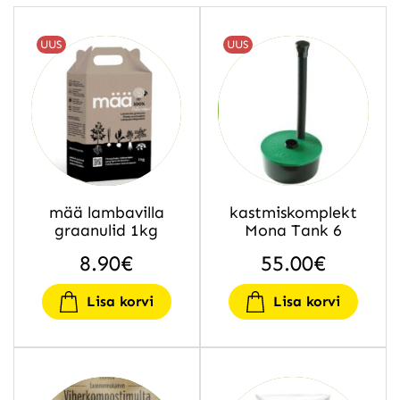
UUS
UUS
mää lambavilla
kastmiskomplekt
graanulid 1kg
Mona Tank 6
8.90
€
55.00
€
Lisa korvi
Lisa korvi