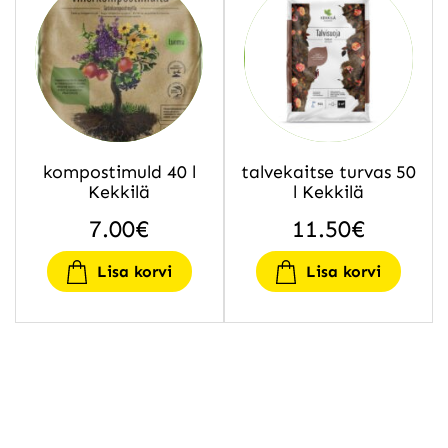
kompostimuld 40 l
talvekaitse turvas 50
Kekkilä
l Kekkilä
7.00
€
11.50
€
Lisa korvi
Lisa korvi