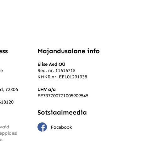
ess
Majandusalane info
Elise Aed OÜ
ee
Reg. nr. 11616715
KMKR nr. EE101291938
ld, 72306
LHV a/a
EE737700771005909545
618120
Sotsiaalmeedia
vaid
Facebook
leppides!
e.