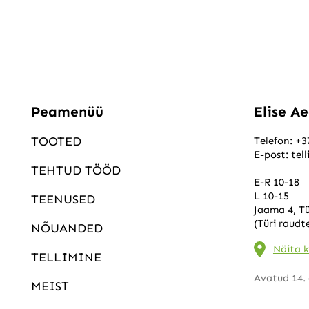
Peamenüü
Elise A
TOOTED
Telefon:
+3
E-post:
tel
TEHTUD TÖÖD
E-R 10-18
L 10-15
TEENUSED
Jaama 4, Tü
(Türi raudt
NÕUANDED
Näita k
TELLIMINE
Avatud 14. 
MEIST