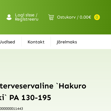
Logi sisse /
Ostukorv
0.00
€
0
Registreeru
Uudised
Kontakt
Järelmaks
 terveservaline `Hakuro
ki` PA 130-195
000000011443