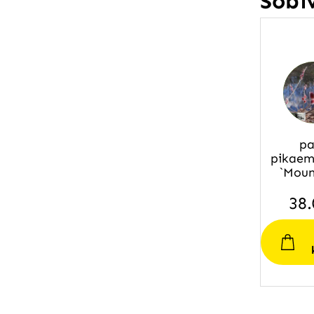
Sobi
pa
pikaem
`Moun
38.