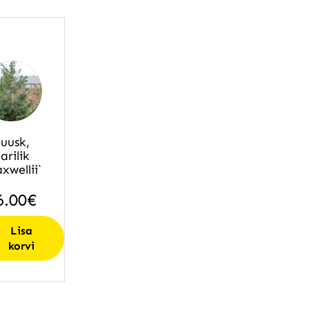
uusk,
arilik
xwellii`
6.00
€
Lisa
korvi