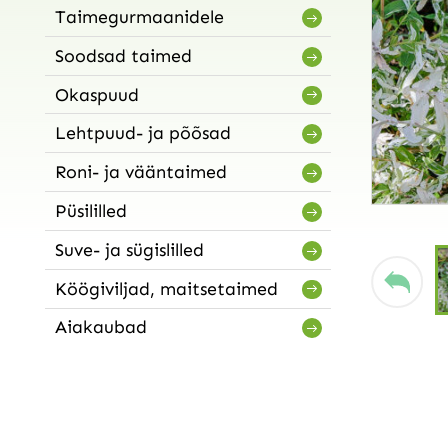
Taimegurmaanidele
Soodsad taimed
Okaspuud
Lehtpuud- ja põõsad
Roni- ja vääntaimed
Püsililled
Suve- ja sügislilled
Köögiviljad, maitsetaimed
Aiakaubad