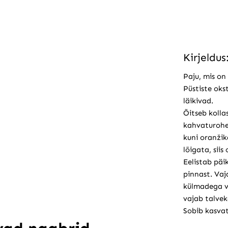
Kirjeldus
Paju, mis on
Püstiste oks
läikivad.
Õitseb kolla
kahvaturohel
kuni oranžik
lõigata, sii
Eelistab päi
pinnast. Vaj
külmadega võ
vajab talvek
Sobib kasva