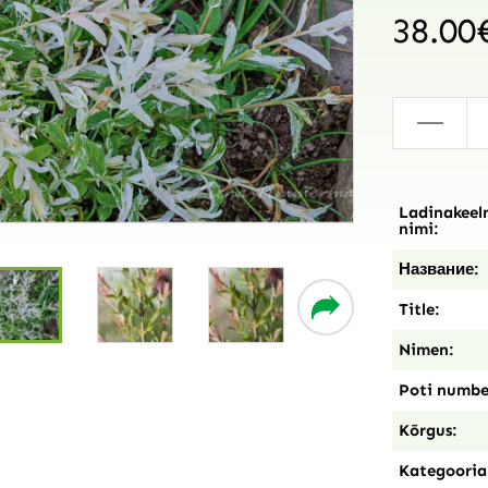
38.00
-
Ladinakeel
nimi:
Название:
Title:
Nimen:
Poti numbe
Kõrgus:
Kategooria