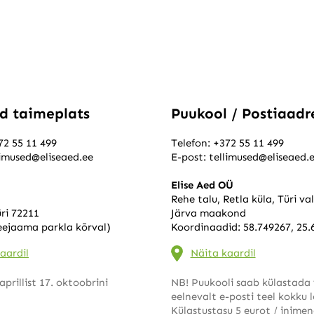
ed taimeplats
Puukool / Postiaadr
72 55 11 499
Telefon:
+372 55 11 499
limused@eliseaed.ee
E-post:
tellimused@eliseaed.
Elise Aed OÜ
Rehe talu, Retla küla, Türi va
ri 72211
Järva maakond
eejaama parkla kõrval)
Koordinaadid: 58.749267, 25.
aardil
Näita kaardil
aprillist 17. oktoobrini
NB! Puukooli saab külastada 
eelnevalt e-posti teel kokku 
Külastustasu 5 eurot / inimen