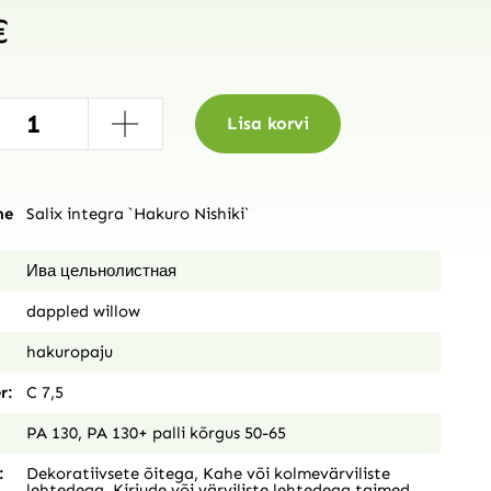
€
+
Lisa korvi
ne
Salix integra `Hakuro Nishiki`
Ива цельнолистная
dappled willow
hakuropaju
r:
C 7,5
PA 130, PA 130+ palli kõrgus 50-65
:
Dekoratiivsete õitega
,
Kahe või kolmevärviliste
lehtedega
,
Kirjude või värviliste lehtedega taimed
,