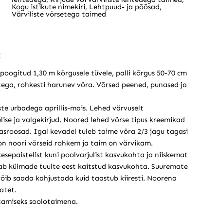
Kogu istikute nimekiri
,
Lehtpuud- ja põõsad
,
Värviliste võrsetega taimed
:
 poogitud 1,30 m kõrgusele tüvele, palli kõrgus 50-70 cm
tega, rohkesti harunev võra. Võrsed peened, punased ja
ste urbadega aprillis-mais. Lehed värvuselt
ise ja valgekirjud. Noored lehed võrse tipus kreemikad
asroosad. Igal kevadel tuleb taime võra 2/3 jagu tagasi
s on noori võrseid rohkem ja taim on värvikam.
kesepaistelist kuni poolvarjulist kasvukohta ja niiskemat
ab külmade tuulte eest kaitstud kasvukohta. Suuremate
ib saada kahjustada kuid taastub kiiresti. Noorena
atet.
tamiseks soolotaimena.