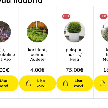
vad naabrid
UUS
UUS
ju,
kortsleht,
pukspuu,
k
akaline
pehme
harilik/
h
t Aso`
`Auslese`
kera
`Ma
00
€
4.00
€
75.00
€
1
Lisa
Lisa
Lisa
korvi
korvi
korvi