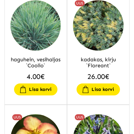
UUS
haguhein, vesihaljas
kadakas, kirju
`Coolio`
`Floreant`
4.00
€
26.00
€
Lisa korvi
Lisa korvi
UUS
UUS