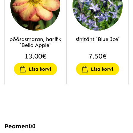
põõsasmaran, harilik
sinitäht `Blue Ice`
`Bella Apple`
13.00
€
7.50
€
Lisa korvi
Lisa korvi
Peamenüü