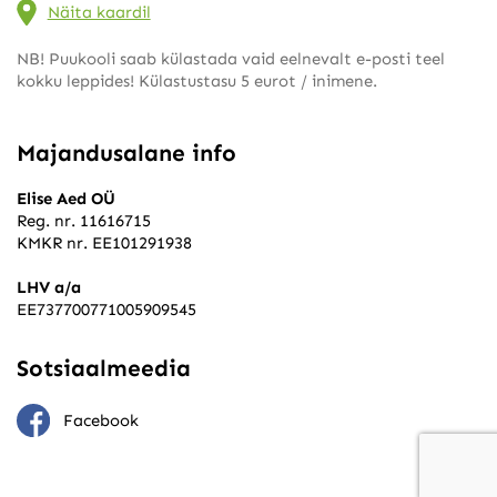
Näita kaardil
NB! Puukooli saab külastada vaid eelnevalt e-posti teel
kokku leppides! Külastustasu 5 eurot / inimene.
Majandusalane info
Elise Aed OÜ
Reg. nr. 11616715
KMKR nr. EE101291938
LHV a/a
EE737700771005909545
Sotsiaalmeedia
Facebook