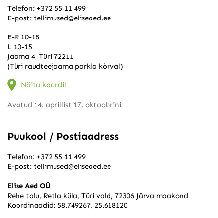
Telefon:
+372 55 11 499
E-post:
tellimused@eliseaed.ee
E-R 10-18
L 10-15
Jaama 4, Türi 72211
(Türi raudteejaama parkla kõrval)
Näita kaardil
Avatud 14. aprillist 17. oktoobrini
Puukool / Postiaadress
Telefon:
+372 55 11 499
E-post:
tellimused@eliseaed.ee
Elise Aed OÜ
Rehe talu, Retla küla, Türi vald, 72306 Järva maakond
Koordinaadid: 58.749267, 25.618120