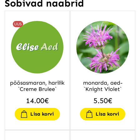
Sobivad naabrid
UUS
põõsasmaran, harilik
monarda, aed-
`Creme Brulee`
`Knight Violet`
14.00
€
5.50
€
Lisa korvi
Lisa korvi