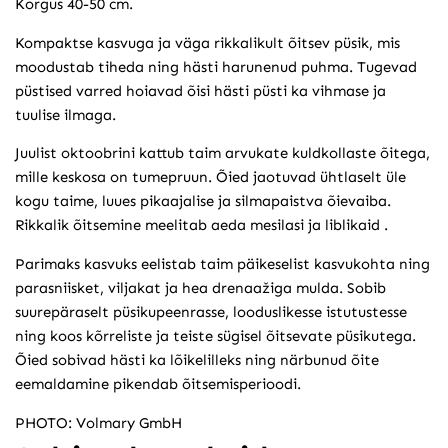
Kõrgus 40-50 cm.
Kompaktse kasvuga ja väga rikkalikult õitsev püsik, mis
moodustab tiheda ning hästi harunenud puhma. Tugevad
püstised varred hoiavad õisi hästi püsti ka vihmase ja
tuulise ilmaga.
Juulist oktoobrini kattub taim arvukate kuldkollaste õitega,
mille keskosa on tumepruun. Õied jaotuvad ühtlaselt üle
kogu taime, luues pikaajalise ja silmapaistva õievaiba.
Rikkalik õitsemine meelitab aeda mesilasi ja liblikaid .
Parimaks kasvuks eelistab taim päikeselist kasvukohta ning
parasniisket, viljakat ja hea drenaažiga mulda. Sobib
suurepäraselt püsikupeenrasse, looduslikesse istutustesse
ning koos kõrreliste ja teiste sügisel õitsevate püsikutega.
Õied sobivad hästi ka lõikelilleks ning närbunud õite
eemaldamine pikendab õitsemisperioodi.
PHOTO: Volmary GmbH