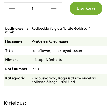
-
+
Lisa korvi
Ladinakeelne
Rudbeckia fulgida `Little Goldstar`
nimi:
Название:
Рудбекия блестящая
Title:
coneflower, black-eyed-susan
Nimen:
loistopäivänhattu
Poti number:
P 13
Kategooria:
Kääbusvormid
,
Kogu istikute nimekiri
,
Kollaste õitega
,
Püsililled
Kirjeldus: