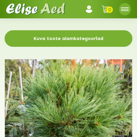
0
Kuva toote alamkategooriad