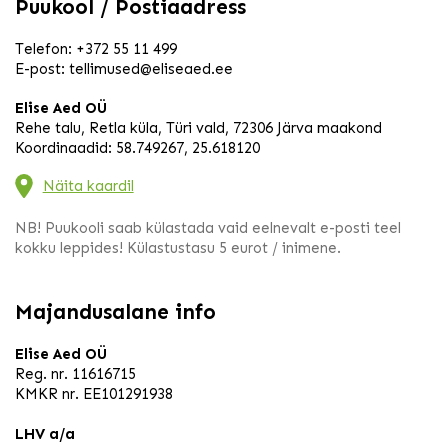
Puukool / Postiaadress
Telefon:
+372 55 11 499
E-post:
tellimused@eliseaed.ee
Elise Aed OÜ
Rehe talu, Retla küla, Türi vald, 72306 Järva maakond
Koordinaadid: 58.749267, 25.618120
Näita kaardil
NB! Puukooli saab külastada vaid eelnevalt e-posti teel
kokku leppides! Külastustasu 5 eurot / inimene.
Majandusalane info
Elise Aed OÜ
Reg. nr. 11616715
KMKR nr. EE101291938
LHV a/a