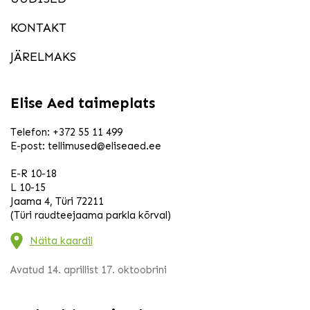
KONTAKT
JÄRELMAKS
Elise Aed taimeplats
Telefon:
+372 55 11 499
E-post:
tellimused@eliseaed.ee
E-R 10-18
L 10-15
Jaama 4, Türi 72211
(Türi raudteejaama parkla kõrval)
Näita kaardil
Avatud 14. aprillist 17. oktoobrini