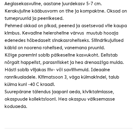
Aeglasekasvuline, aastane juurdekasv 5-7 cm.
Kerakujuline kääbusvorm on tihe ja kompaktne. Oksad on
tumepruunid ja peenikesed.
Pehmed okkad on pikad, peened ja asetsevad viie kaupa
kimbus. Kevadine heleroheline värvus muutub hooaja
edenedes hõbedaselt sinakasroheliseks. Silindrikujulised
käbid on noorena rohelised, vanemana pruunid.
Kõige paremini sobib päikeseline kasvukoht. Eelistab
nõrgalt happelist, parasniisket ja hea drenaažiga mulda.
Hästi sobib viljakas liiv- või saviliivmuld. Ideaalne
rannikualadele. Kliimatsoon 3, väga külmakindel, talub
külma kuni -40 C kraadi.
Suurepärane täiendus jaapani aeda, kiviktaimlasse,
okaspuude kollektsiooni. Hea okaspuu väiksemasse
koduaeda.