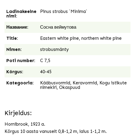
Ladinakeelne
Pinus strobus `Minima`
nimi:
Название:
Сосна веймутова
Title:
Eastern white pine, northern white pine
Nimen:
strobusmänty
Poti number:
C 7,5
Kõrgus:
40-45
Kategooria:
Kääbusvormid
,
Keravormid
,
Kogu istikute
nimekiri
,
Okaspuud
Kirjeldus:
Hornibrook, 1923 a.
Kõrgus 10 aasta vanuselt 0,8-1,2 m, laius 1-1,2 m.