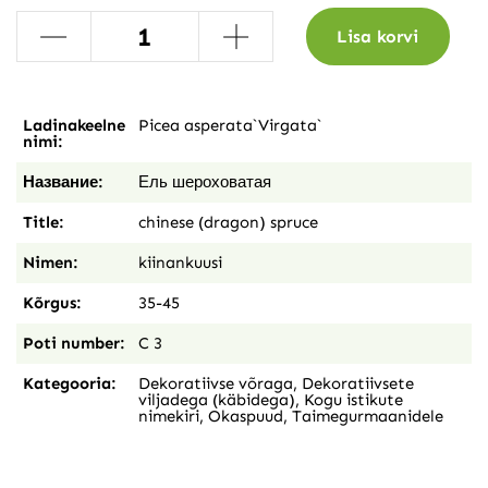
-
+
Lisa korvi
Ladinakeelne
Picea asperata`Virgata`
nimi:
Название:
Ель шероховатая
Title:
chinese (dragon) spruce
Nimen:
kiinankuusi
Kõrgus:
35-45
Poti number:
C 3
Kategooria:
Dekoratiivse võraga
,
Dekoratiivsete
viljadega (käbidega)
,
Kogu istikute
nimekiri
,
Okaspuud
,
Taimegurmaanidele