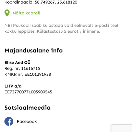
Koordinaadid: 58.749267, 25.618120
Näita kaardil
NB! Puukooli saab külastada vaid eelnevalt e-posti teel
kokku leppides! Külastustasu 5 eurot / inimene.
Majandusalane info
Elise Aed OÜ
Reg. nr. 11616715
KMKR nr. EE101291938
LHV a/a
EE737700771005909545
Sotsiaalmeedia
Facebook