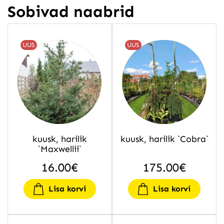
Sobivad naabrid
UUS
UUS
kuusk, harilik
kuusk, harilik `Cobra`
`Maxwellii`
16.00
€
175.00
€
Lisa korvi
Lisa korvi