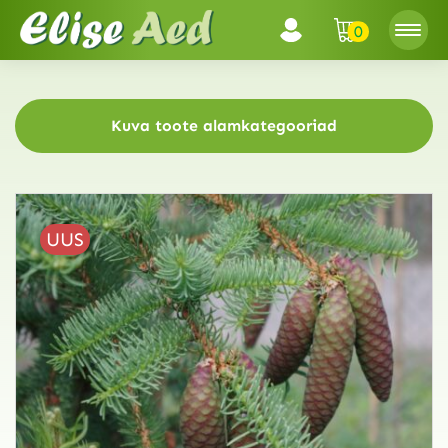
0
Kuva toote alamkategooriad
UUS