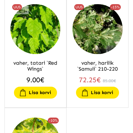
UUS
UUS
-15%
vaher, tatari `Red
vaher, harilik
Wings`
`Samuli` 210-220
9.00
€
72.25
€
85.00
€
Lisa korvi
Lisa korvi
-10%