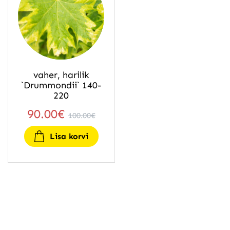
vaher, harilik
`Drummondii` 140-
220
90.00
€
100.00
€
Lisa korvi