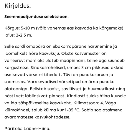
Kirjeldus:
Seemnepaljunduse selektsioon.
Kõrgus: 5-10 m (võib vanemas eas kasvada ka kõrgemaks),
laius: 2-2,5 m.
Selle sordi omapära on ebakorrapärane harunemine ja
loomulikult hõre kasvukuju. Okste kasvumuster on
varieeruv: mõni oks ulatub maapinnani, teine aga suundub
kõrgustesse. Sinakasrohelised, umbes 3 cm pikkused okkad
asetsevad võrsetel tihedalt. Tüvi on punakaspruun ja
soomusjas. Varakevadised võrsetipud on õrna punaka
alatooniga. Eelistab savist, saviliivset ja huumusrikast ning
hästi vett läbilaskvat pinnast. Kindlasti tuleks hiina kuusele
valida täispäikeseline kasvukoht. Kliimatsoon: 4. Väga
külmakindel, talub külma kuni -35 °C. Sobib soolotaimena
avaramatesse kasvukohtadesse.
Päritolu: Lääne-Hiina.