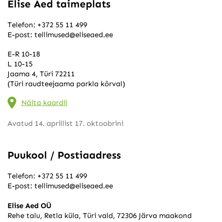
Elise Aed taimeplats
Telefon:
+372 55 11 499
E-post:
tellimused@eliseaed.ee
E-R 10-18
L 10-15
Jaama 4, Türi 72211
(Türi raudteejaama parkla kõrval)
Näita kaardil
Avatud 14. aprillist 17. oktoobrini
Puukool / Postiaadress
Telefon:
+372 55 11 499
E-post:
tellimused@eliseaed.ee
Elise Aed OÜ
Rehe talu, Retla küla, Türi vald, 72306 Järva maakond