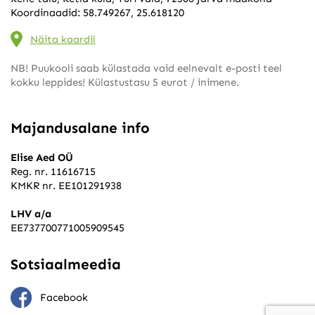
Koordinaadid: 58.749267, 25.618120
Näita kaardil
NB! Puukooli saab külastada vaid eelnevalt e-posti teel
kokku leppides! Külastustasu 5 eurot / inimene.
Majandusalane info
Elise Aed OÜ
Reg. nr. 11616715
KMKR nr. EE101291938
LHV a/a
EE737700771005909545
Sotsiaalmeedia
Facebook