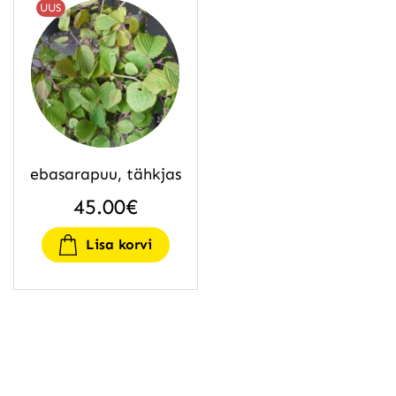
UUS
ebasarapuu, tähkjas
45.00
€
Lisa korvi