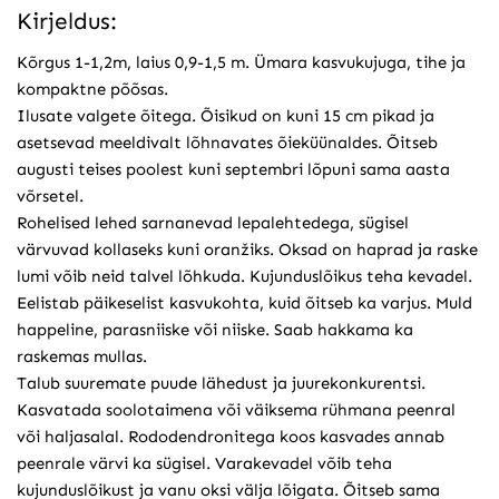
Kirjeldus:
Kõrgus 1-1,2m, laius 0,9-1,5 m. Ümara kasvukujuga, tihe ja
kompaktne põõsas.
Ilusate valgete õitega. Õisikud on kuni 15 cm pikad ja
asetsevad meeldivalt lõhnavates õieküünaldes. Õitseb
augusti teises poolest kuni septembri lõpuni sama aasta
võrsetel.
Rohelised lehed sarnanevad lepalehtedega, sügisel
värvuvad kollaseks kuni oranžiks. Oksad on haprad ja raske
lumi võib neid talvel lõhkuda. Kujunduslõikus teha kevadel.
Eelistab päikeselist kasvukohta, kuid õitseb ka varjus. Muld
happeline, parasniiske või niiske. Saab hakkama ka
raskemas mullas.
Talub suuremate puude lähedust ja juurekonkurentsi.
Kasvatada soolotaimena või väiksema rühmana peenral
või haljasalal. Rododendronitega koos kasvades annab
peenrale värvi ka sügisel. Varakevadel võib teha
kujunduslõikust ja vanu oksi välja lõigata. Õitseb sama