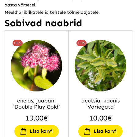
aasta võrsetel.
Meeldib liblikatele ja teistele tolmeldajatele.
Sobivad naabrid
UUS
UUS
enelas, jaapani
deutsia, kaunis
`Double Play Gold`
`Variegata`
13.00
€
10.00
€
Lisa korvi
Lisa korvi