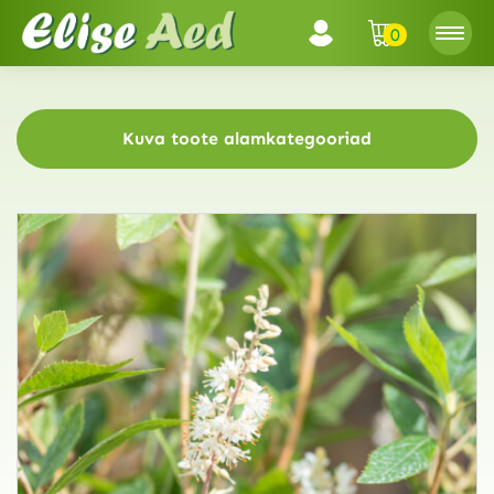
0
Kuva toote alamkategooriad