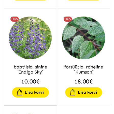
UUS
UUS
baptiisia, sinine
forsüütia, roheline
`Indigo Sky`
`Kumson`
10.00
€
18.00
€
Lisa korvi
Lisa korvi