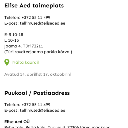
Elise Aed taimeplats
Telefon:
+372 55 11 499
E-post:
tellimused@eliseaed.ee
E-R 10-18
L 10-15
Jaama 4, Türi 72211
(Türi raudteejaama parkla kõrval)
Näita kaardil
Avatud 14. aprillist 17. oktoobrini
Puukool / Postiaadress
Telefon:
+372 55 11 499
E-post:
tellimused@eliseaed.ee
Elise Aed OÜ
Rehe talu, Retla küla, Türi vald, 72306 Järva maakond