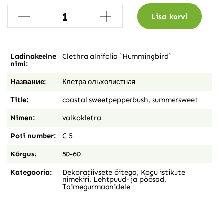
-
+
Lisa korvi
Ladinakeelne
Clethra alnifolia `Hummingbird`
nimi:
Название:
Клетра ольхолистная
Title:
coastal sweetpepperbush, summersweet
Nimen:
valkokletra
Poti number:
C 5
Kõrgus:
50-60
Kategooria:
Dekoratiivsete õitega
,
Kogu istikute
nimekiri
,
Lehtpuud- ja põõsad
,
Taimegurmaanidele