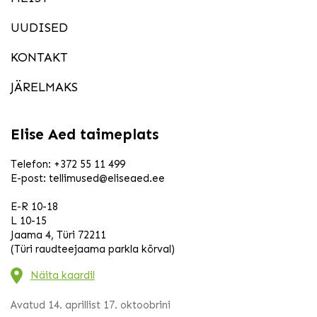
UUDISED
KONTAKT
JÄRELMAKS
Elise Aed taimeplats
Telefon:
+372 55 11 499
E-post:
tellimused@eliseaed.ee
E-R 10-18
L 10-15
Jaama 4, Türi 72211
(Türi raudteejaama parkla kõrval)
Näita kaardil
Avatud 14. aprillist 17. oktoobrini