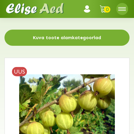
0
Kuva toote alamkategooriad
UUS