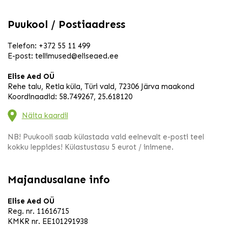
Puukool / Postiaadress
Telefon:
+372 55 11 499
E-post:
tellimused@eliseaed.ee
Elise Aed OÜ
Rehe talu, Retla küla, Türi vald, 72306 Järva maakond
Koordinaadid: 58.749267, 25.618120
Näita kaardil
NB! Puukooli saab külastada vaid eelnevalt e-posti teel
kokku leppides! Külastustasu 5 eurot / inimene.
Majandusalane info
Elise Aed OÜ
Reg. nr. 11616715
KMKR nr. EE101291938