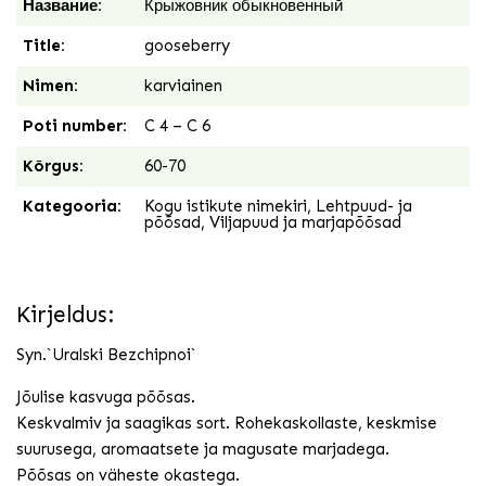
Название:
Крыжовник обыкновенный
Title:
gooseberry
Nimen:
karviainen
Poti number:
C 4 – C 6
Kõrgus:
60-70
Kategooria:
Kogu istikute nimekiri
,
Lehtpuud- ja
põõsad
,
Viljapuud ja marjapõõsad
Kirjeldus:
Syn.`Uralski Bezchipnoi`
Jõulise kasvuga põõsas.
Keskvalmiv ja saagikas sort. Rohekaskollaste, keskmise
suurusega, aromaatsete ja magusate marjadega.
Põõsas on väheste okastega.