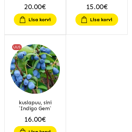
20.00
€
15.00
€
Lisa korvi
Lisa korvi
UUS
kuslapuu, sini
`Indigo Gem`
16.00
€
Lisa korvi