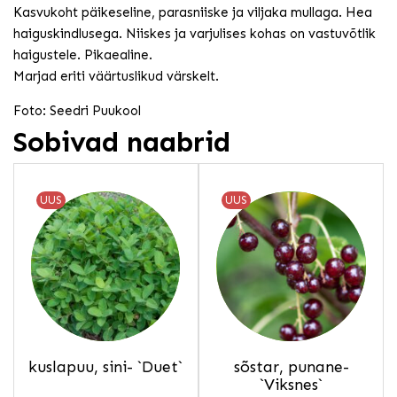
Kasvukoht päikeseline, parasniiske ja viljaka mullaga. Hea
haiguskindlusega. Niiskes ja varjulises kohas on vastuvõtlik
haigustele. Pikaealine.
Marjad eriti väärtuslikud värskelt.
Foto: Seedri Puukool
Sobivad naabrid
UUS
UUS
kuslapuu, sini- `Duet`
sõstar, punane-
`Viksnes`