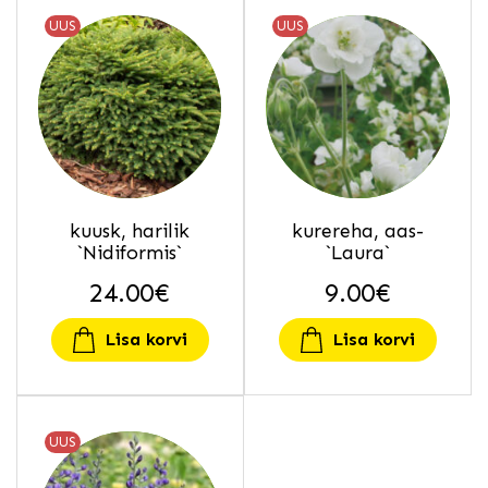
UUS
UUS
kuusk, harilik
kurereha, aas-
`Nidiformis`
`Laura`
24.00
€
9.00
€
Lisa korvi
Lisa korvi
UUS