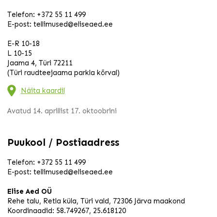
Telefon:
+372 55 11 499
E-post:
tellimused@eliseaed.ee
E-R 10-18
L 10-15
Jaama 4, Türi 72211
(Türi raudteejaama parkla kõrval)
Näita kaardil
Avatud 14. aprillist 17. oktoobrini
Puukool / Postiaadress
Telefon:
+372 55 11 499
E-post:
tellimused@eliseaed.ee
Elise Aed OÜ
Rehe talu, Retla küla, Türi vald, 72306 Järva maakond
Koordinaadid: 58.749267, 25.618120