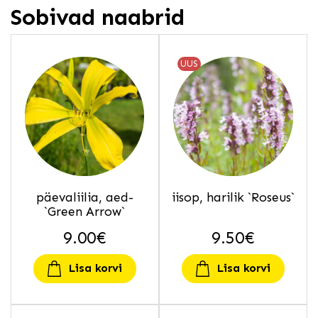
Sobivad naabrid
UUS
päevaliilia, aed-
iisop, harilik `Roseus`
`Green Arrow`
9.00
€
9.50
€
Lisa korvi
Lisa korvi