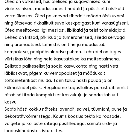
Õied on väikesed, huulõielised ja sügavsinised kuni
violetssinised, moodustades tihedaid ja püstiseid õisikuid
varte ülaosas. Õied paiknevad tihedalt mööda õisikuvarsi
ning õitsevad rikkalikult suve keskpaigast kuni varasügiseni.
Õied meelitavad ligi mesilasi, liblikaid ja teisi tolmeldajaid.
Lehed on kitsad, piklikud ja tumerohelised, sileda servaga
ning aromaatsed. Lehestik on tihe ja moodustab
kompaktse, poolpõõsalaadse puhma. Lehtedel on tugev
vürtsikas lõhn ning neid kasutatakse ka maitsetaimena.
Eelistab päikeselist ja sooja kasvukohta ning hästi vett
läbilaskvat, pigem kuivemapoolset ja mõõdukalt
toitaineterikast mulda. Taim talub hästi põuda ja on
külmakindel püsik. Regulaarne tagasilõikus pärast õitsemist
aitab säilitada kompaktset kasvukuju ja soodustab uut
kasvu.
Sobib hästi kokku näiteks lavendli, salvei, tüümiani, pune ja
dekoratiivkõrrelistega. Kaunis kooslus tekib ka roosade,
valgete ja kollaste õitega püsililledega, samuti ürdi- ja
looduslähedastes istutustes.