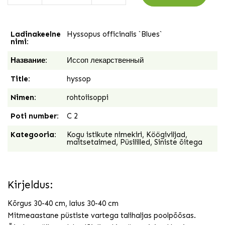
Ladinakeelne
Hyssopus officinalis `Blues`
nimi:
Название:
Иссоп лекарственный
Title:
hyssop
Nimen:
rohtoiisoppi
Poti number:
C 2
Kategooria:
Kogu istikute nimekiri
,
Köögiviljad,
maitsetaimed
,
Püsililled
,
Siniste õitega
Kirjeldus:
Kõrgus 30-40 cm, laius 30-40 cm
Mitmeaastane püstiste vartega talihaljas poolpõõsas­.