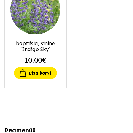
baptiisia, sinine
`Indigo Sky`
10.00
€
Lisa korvi
Peamenüü