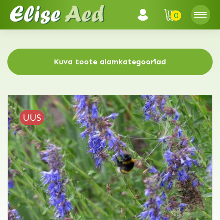
0
Kuva toote alamkategooriad
UUS