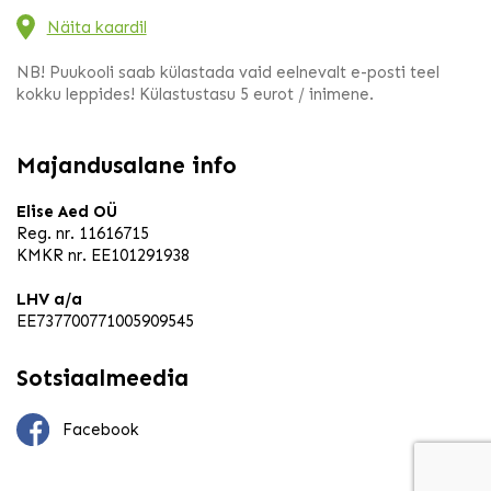
Näita kaardil
NB! Puukooli saab külastada vaid eelnevalt e-posti teel
kokku leppides! Külastustasu 5 eurot / inimene.
Majandusalane info
Elise Aed OÜ
Reg. nr. 11616715
KMKR nr. EE101291938
LHV a/a
EE737700771005909545
Sotsiaalmeedia
Facebook