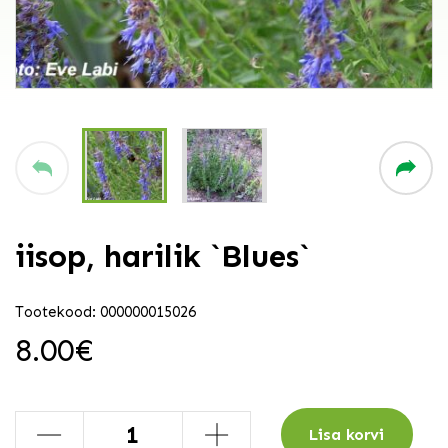
iisop, harilik `Blues`
Tootekood: 000000015026
8.00
€
-
+
Lisa korvi