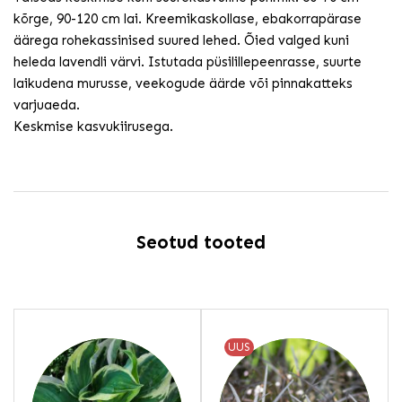
kõrge, 90-120 cm lai. Kreemikaskollase, ebakorrapärase
äärega rohekassinised suured lehed. Õied valged kuni
heleda lavendli värvi. Istutada püsilillepeenrasse, suurte
laikudena murusse, veekogude äärde või pinnakatteks
varjuaeda.
Keskmise kasvukiirusega.
Seotud tooted
UUS