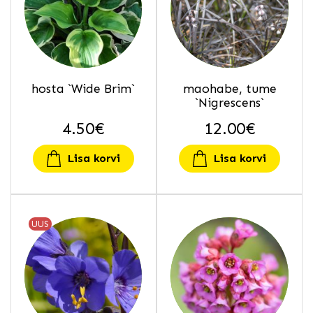
hosta `Wide Brim`
maohabe, tume
`Nigrescens`
4.50
€
12.00
€
Lisa korvi
Lisa korvi
UUS