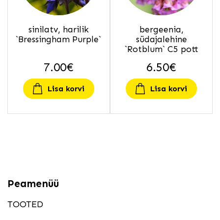
sinilatv, harilik
bergeenia,
`Bressingham Purple`
südajalehine
`Rotblum` C5 pott
7.00
€
6.50
€
Lisa korvi
Lisa korvi
Peamenüü
TOOTED