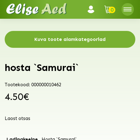
0
Kuva toote alamkategooriad
hosta `Samurai`
Tootekood: 000000010462
4.50
€
Laost otsas
Ladinakeelne
Hosta `Samurai`