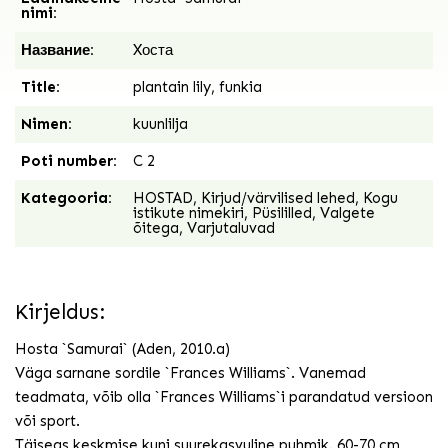
nimi:
Название:
Xоста
Title:
plantain lily, funkia
Nimen:
kuunlilja
Poti number:
C 2
Kategooria:
HOSTAD
,
Kirjud/värvilised lehed
,
Kogu
istikute nimekiri
,
Püsililled
,
Valgete
õitega
,
Varjutaluvad
Kirjeldus:
Hosta `Samurai` (Aden, 2010.a)
Väga sarnane sordile `Frances Williams`. Vanemad
teadmata, võib olla `Frances Williams`i parandatud versioon
või sport.
Täiseas keskmise kuni suurekasvuline puhmik. 60-70 cm