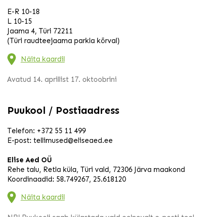
E-R 10-18
L 10-15
Jaama 4, Türi 72211
(Türi raudteejaama parkla kõrval)
Näita kaardil
Avatud 14. aprillist 17. oktoobrini
Puukool / Postiaadress
Telefon:
+372 55 11 499
E-post:
tellimused@eliseaed.ee
Elise Aed OÜ
Rehe talu, Retla küla, Türi vald, 72306 Järva maakond
Koordinaadid: 58.749267, 25.618120
Näita kaardil