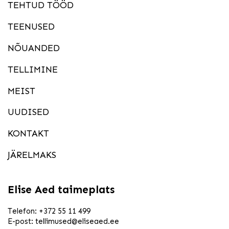
TEHTUD TÖÖD
TEENUSED
NÕUANDED
TELLIMINE
MEIST
UUDISED
KONTAKT
JÄRELMAKS
Elise Aed taimeplats
Telefon:
+372 55 11 499
E-post:
tellimused@eliseaed.ee