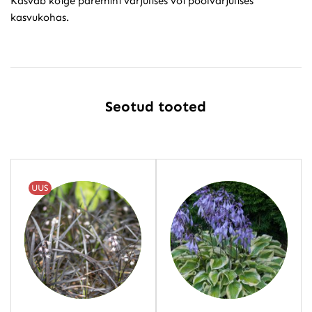
Kasvab kõige paremini varjulises või poolvarjulises
kasvukohas.
Seotud tooted
UUS