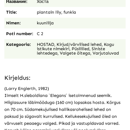
Название:
Xоста
Title:
plantain lily, funkia
Nimen:
kuunlilja
Poti number:
C 2
Kategooria:
HOSTAD
,
Kirjud/värvilised lehed
,
Kogu
istikute nimekiri
,
Püsililled
,
Siniste
lehtedega
,
Valgete õitega
,
Varjutaluvad
Kirjeldus:
(Larry Englerth, 1982)
Ilmselt H.sieboldiana `Elegans` isetolmnenud seemik.
Hiiglasuure läbimõõduga (160 cm) lopsakas hosta. Kõrgus
on 70 cm. Südamekujulised hallikasrohelised lehed on
paksud ja sügavalt kurrulised. Kellukesekujulised õied on
värvuselt peaaegu valged. Pikad ja vastupidavad varred.