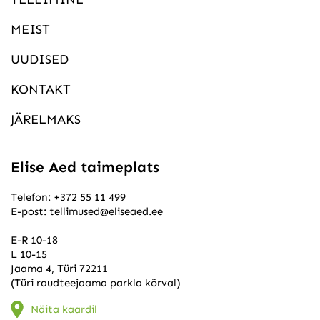
MEIST
UUDISED
KONTAKT
JÄRELMAKS
Elise Aed taimeplats
Telefon:
+372 55 11 499
E-post:
tellimused@eliseaed.ee
E-R 10-18
L 10-15
Jaama 4, Türi 72211
(Türi raudteejaama parkla kõrval)
Näita kaardil