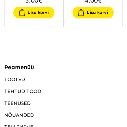
5.00
€
4.00
€
Lisa korvi
Lisa korvi
Peamenüü
TOOTED
TEHTUD TÖÖD
TEENUSED
NÕUANDED
TELLIMINE