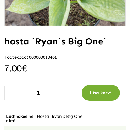
hosta `Ryan`s Big One`
Tootekood: 000000010461
7.00
€
-
+
Lisa korvi
Ladinakeelne
Hosta `Ryan`s Big One`
nimi: