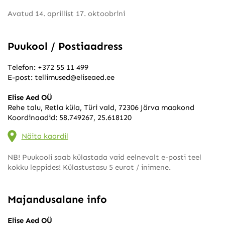
Avatud 14. aprillist 17. oktoobrini
Puukool / Postiaadress
Telefon:
+372 55 11 499
E-post:
tellimused@eliseaed.ee
Elise Aed OÜ
Rehe talu, Retla küla, Türi vald, 72306 Järva maakond
Koordinaadid: 58.749267, 25.618120
Näita kaardil
NB! Puukooli saab külastada vaid eelnevalt e-posti teel
kokku leppides! Külastustasu 5 eurot / inimene.
Majandusalane info
Elise Aed OÜ