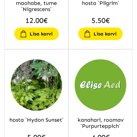
maohabe, tume
hosta `Pilgrim`
`Nigrescens`
12.00
€
5.50
€
Lisa korvi
Lisa korvi
hosta `Hydon Sunset`
kanahari, roomav
`Purpurteppich`