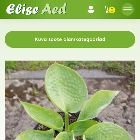
0
Kuva toote alamkategooriad