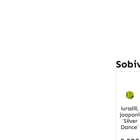
Sobi
lursslill,
jaapani
`Silver
Dance`