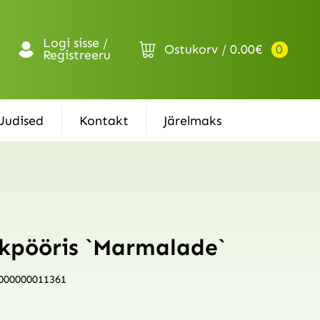
Logi sisse /
Ostukorv
0.00
€
0
Registreeru
Uudised
Kontakt
Järelmaks
kpööris `Marmalade`
000000011361