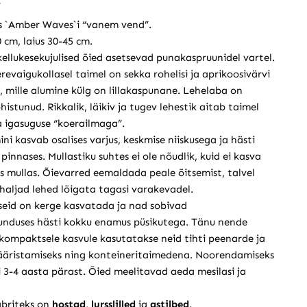
s `Amber Waves`i “vanem vend”.
 cm, laius 30-45 cm.
ellukesekujulised õied asetsevad punakaspruunidel vartel.
erevaigukollasel taimel on sekka rohelisi ja aprikoosivärvi
ti, mille alumine külg on lillakaspunane. Lehelaba on
histunud. Rikkalik, läikiv ja tugev lehestik aitab taimel
a igasuguse “koerailmaga”.
ni kasvab osalises varjus, keskmise niiskusega ja hästi
pinnases. Mullastiku suhtes ei ole nõudlik, kuid ei kasva
s mullas. Õievarred eemaldada peale õitsemist, talvel
haljad lehed lõigata tagasi varakevadel.
seid on kerge kasvatada ja nad sobivad
unduses hästi kokku enamus püsikutega. Tänu nende
kompaktsele kasvule kasutatakse neid tihti peenarde ja
ääristamiseks ning konteineritaimedena. Noorendamiseks
 3-4 aasta pärast. Õied meelitavad aeda mesilasi ja
briteks on
hostad
,
lursslilled
ja
astilbed
.