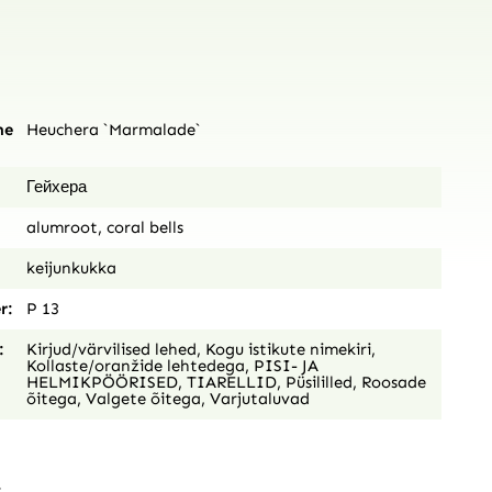
ne
Heuchera `Marmalade`
Гейхера
alumroot, coral bells
keijunkukka
r:
P 13
:
Kirjud/värvilised lehed
,
Kogu istikute nimekiri
,
Kollaste/oranžide lehtedega
,
PISI- JA
HELMIKPÖÖRISED, TIARELLID
,
Püsililled
,
Roosade
õitega
,
Valgete õitega
,
Varjutaluvad
: