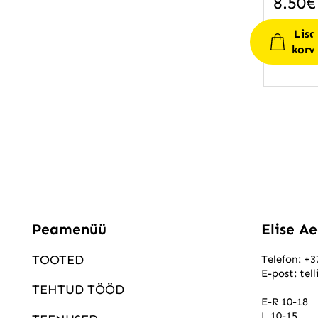
8.50
€
Lisa
korv
Peamenüü
Elise A
TOOTED
Telefon:
+3
E-post:
tel
TEHTUD TÖÖD
E-R 10-18
L 10-15