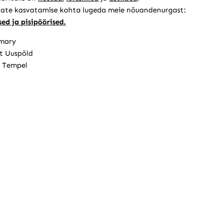
ate kasvatamise kohta lugeda meie nõuandenurgast:
ed ja pisipöörised.
mary
t Uuspõld
 Tempel