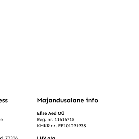
ess
Majandusalane info
Elise Aed OÜ
ee
Reg. nr. 11616715
KMKR nr. EE101291938
ld, 72306
LHV a/a