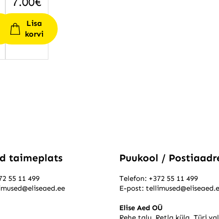
7.00
€
Lisa
i
korvi
ed taimeplats
Puukool / Postiaadr
72 55 11 499
Telefon:
+372 55 11 499
limused@eliseaed.ee
E-post:
tellimused@eliseaed.
Elise Aed OÜ
Rehe talu, Retla küla, Türi va