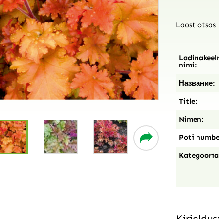
Laost otsas
Ladinakeel
nimi:
Название:
Title:
Nimen:
Poti numbe
Kategooria
Kirjeldus