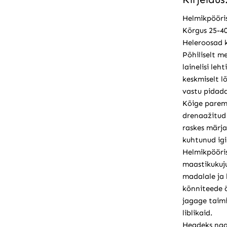
Helmikpööri
Kõrgus 25-40
Heleroosad k
Põhiliselt m
lainelisi leh
keskmiselt lõ
vastu pidad
Kõige paremi
drenaažitud 
raskes märja
kuhtunud igi
Helmikpööri
maastikukuj
madalale ja 
kõnniteede 
jagage taimi
liblikaid.
Headeks naa