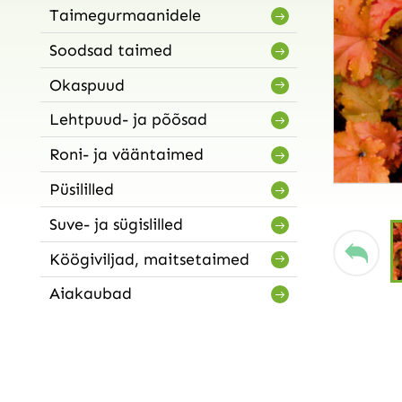
Taimegurmaanidele
Soodsad taimed
Okaspuud
Lehtpuud- ja põõsad
Roni- ja vääntaimed
Püsililled
Suve- ja sügislilled
Köögiviljad, maitsetaimed
Aiakaubad