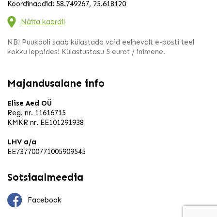
Koordinaadid: 58.749267, 25.618120
Näita kaardil
NB! Puukooli saab külastada vaid eelnevalt e-posti teel
kokku leppides! Külastustasu 5 eurot / inimene.
Majandusalane info
Elise Aed OÜ
Reg. nr. 11616715
KMKR nr. EE101291938
LHV a/a
EE737700771005909545
Sotsiaalmeedia
Facebook