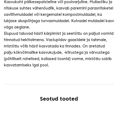
Kasvukoht päikesepaisteline või poolvarjuline. Mullastiku ja
niiskuse suhtes vähenõudlik, kasvab paremini parasniisketel
saviliivmuldadel või kergematel kompostmuldadel, ka
lubjase aluspõhjaga turvasmuldadel. Kuivadel muldadel kasv
väga aeglane.
Elupuud taluvad hästi kärpimist ja seetõttu on paljud vormid
hinnatud hekitaimena. Vastupidav gaasidele ja tahmale,
mistõttu võib hästi kasvatada ka linnades. On aretatud
palju kõkvõimalike kasvukujude, -kiirustega ja värvustega
(põhiliselt rohelised, kollased toonid) vorme, mistõttu sobib
kasvatamiseks igal pool.
Seotud tooted