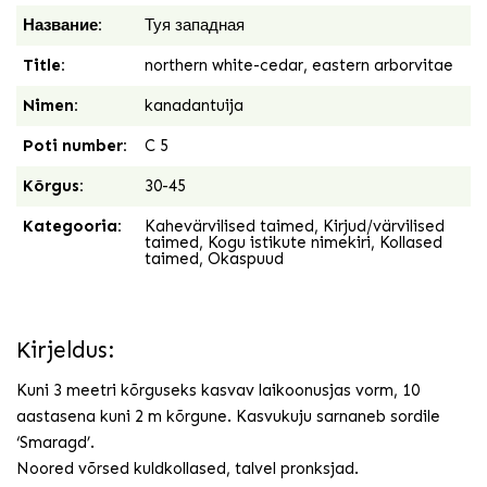
Название:
Туя западная
Title:
northern white-cedar, eastern arborvitae
Nimen:
kanadantuija
Poti number:
C 5
Kõrgus:
30-45
Kategooria:
Kahevärvilised taimed
,
Kirjud/värvilised
taimed
,
Kogu istikute nimekiri
,
Kollased
taimed
,
Okaspuud
Kirjeldus:
Kuni 3 meetri kõrguseks kasvav laikoonusjas vorm, 10
aastasena kuni 2 m kõrgune. Kasvukuju sarnaneb sordile
‘Smaragd’.
Noored võrsed kuldkollased, talvel pronksjad.