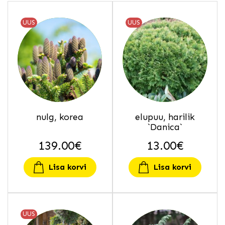
UUS
UUS
nulg, korea
elupuu, harilik
`Danica`
139.00
€
13.00
€
Lisa korvi
Lisa korvi
UUS