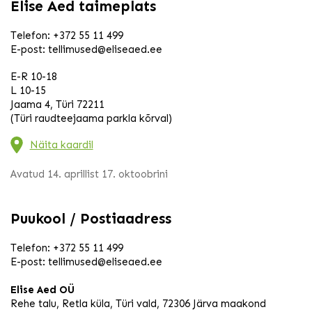
Elise Aed taimeplats
Telefon:
+372 55 11 499
E-post:
tellimused@eliseaed.ee
E-R 10-18
L 10-15
Jaama 4, Türi 72211
(Türi raudteejaama parkla kõrval)
Näita kaardil
Avatud 14. aprillist 17. oktoobrini
Puukool / Postiaadress
Telefon:
+372 55 11 499
E-post:
tellimused@eliseaed.ee
Elise Aed OÜ
Rehe talu, Retla küla, Türi vald, 72306 Järva maakond