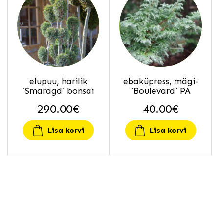
elupuu, harilik
ebaküpress, mägi-
`Smaragd` bonsai
`Boulevard` PA
290.00
€
40.00
€
Lisa korvi
Lisa korvi