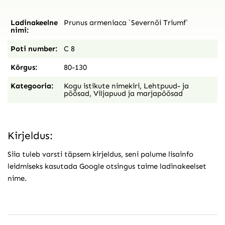
Ladinakeelne
Prunus armeniaca `Severnõi Triumf`
nimi:
Poti number:
C 8
Kõrgus:
80-130
Kategooria:
Kogu istikute nimekiri
,
Lehtpuud- ja
põõsad
,
Viljapuud ja marjapõõsad
Kirjeldus:
Siia tuleb varsti täpsem kirjeldus, seni palume lisainfo
leidmiseks kasutada Google otsingus taime ladinakeelset
nime.