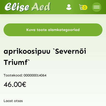
0
Kuva toote alamkategooriad
aprikoosipuu `Severnõi
Triumf`
Tootekood: 000000014064
46.00
€
Laost otsas