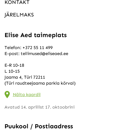
KONTAKT
JÄRELMAKS
Elise Aed taimeplats
Telefon:
+372 55 11 499
E-post:
tellimused@eliseaed.ee
E-R 10-18
L 10-15
Jaama 4, Türi 72211
(Türi raudteejaama parkla kõrval)
Näita kaardil
Avatud 14. aprillist 17. oktoobrini
Puukool / Postiaadress