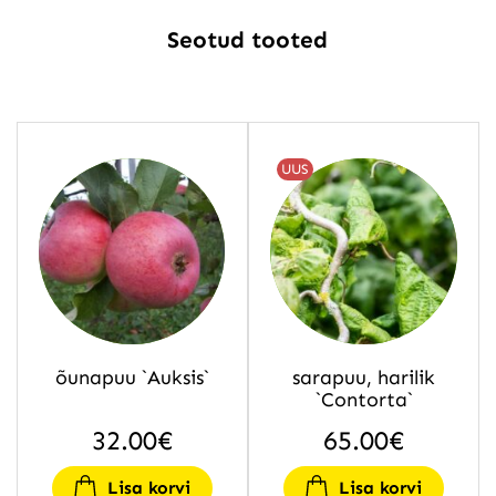
Seotud tooted
UUS
õunapuu `Auksis`
sarapuu, harilik
`Contorta`
32.00
€
65.00
€
Lisa korvi
Lisa korvi