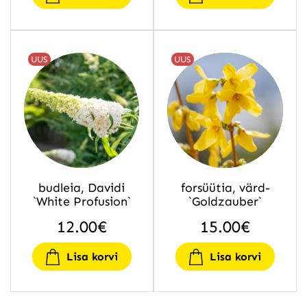
UUS
UUS
budleia, Davidi
forsüütia, värd-
`White Profusion`
`Goldzauber`
12.00
€
15.00
€
Lisa korvi
Lisa korvi