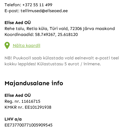
Telefon:
+372 55 11 499
E-post:
tellimused@eliseaed.ee
Elise Aed OÜ
Rehe talu, Retla küla, Türi vald, 72306 Järva maakond
Koordinaadid: 58.749267, 25.618120
Näita kaardil
NB! Puukooli saab külastada vaid eelnevalt e-posti teel
kokku leppides! Külastustasu 5 eurot / inimene.
Majandusalane info
Elise Aed OÜ
Reg. nr. 11616715
KMKR nr. EE101291938
LHV a/a
EE737700771005909545