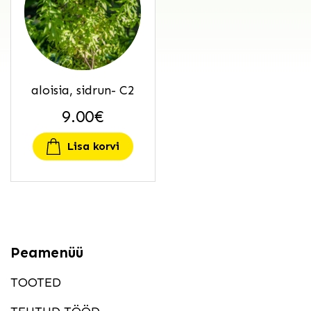
aloisia, sidrun- C2
9.00
€
Lisa korvi
Peamenüü
TOOTED