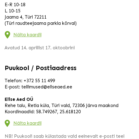
E-R 10-18
L 10-15
Jaama 4, Türi 72211
(Türi raudteejaama parkla kõrval)
Näita kaardil
Avatud 14. aprillist 17. oktoobrini
Puukool / Postiaadress
Telefon:
+372 55 11 499
E-post:
tellimused@eliseaed.ee
Elise Aed OÜ
Rehe talu, Retla küla, Türi vald, 72306 Järva maakond
Koordinaadid: 58.749267, 25.618120
Näita kaardil
NB! Puukooli saab külastada vaid eelnevalt e-posti teel