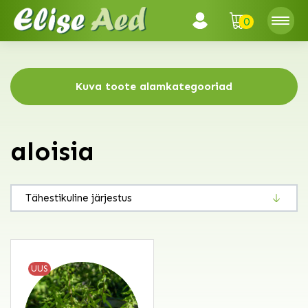
0
Kuva toote alamkategooriad
aloisia
UUS