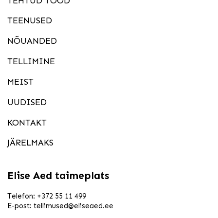
TEHTUD TÖÖD
TEENUSED
NÕUANDED
TELLIMINE
MEIST
UUDISED
KONTAKT
JÄRELMAKS
Elise Aed taimeplats
Telefon:
+372 55 11 499
E-post:
tellimused@eliseaed.ee