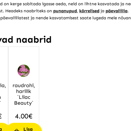
id on kerge sobitada igasse aeda, neid on lihtne kasvatada ja ne
t. Headeks naabriteks on
punanupud
,
kõrrelised
ja
päevaliilia
.
päevaliiliatest ja nende kasvatamisest saate lugeda meie nõua
vad naabrid
ia,
raudrohi,
harilik
n
`Lilac
`
Beauty`
€
4.00
€
a
Lisa