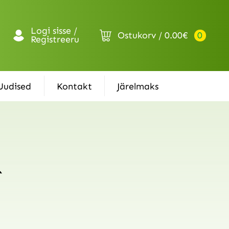
Logi sisse /
Ostukorv
0.00
€
0
Registreeru
Uudised
Kontakt
Järelmaks
`