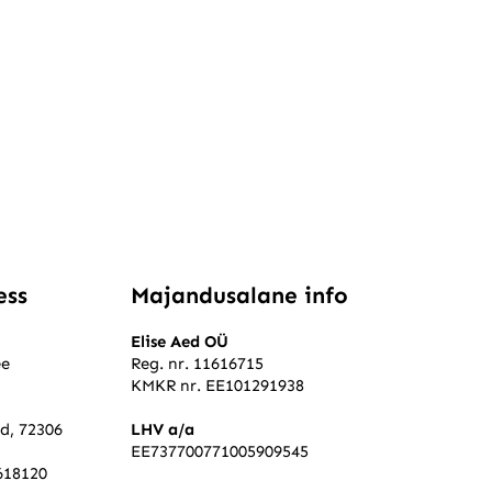
ess
Majandusalane info
Elise Aed OÜ
ee
Reg. nr. 11616715
KMKR nr. EE101291938
ld, 72306
LHV a/a
EE737700771005909545
618120