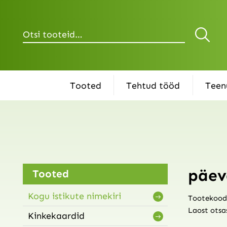
Otsi
Tooted
Tehtud tööd
Teen
päev
Tooted
Kogu istikute nimekiri
Tootekood
Laost otsa
Kinkekaardid