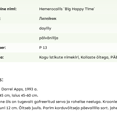
lne nimi:
Hemerocallis `Big Happy Time`
:
Лилейник
daylily
päivänlilja
er:
P 13
a:
Kogu istikute nimekiri
,
Kollaste õitega
,
PÄ
s:
 Darrel Apps, 1993 a.
5 cm, laius 45-60 cm.
ne õis on tugevalt gofreeritud serva ja rohelise neeluga. Kroonle
ni 12 cm. Õitseb juulis. Parim korduvõitseja päevaliilia sort. ja