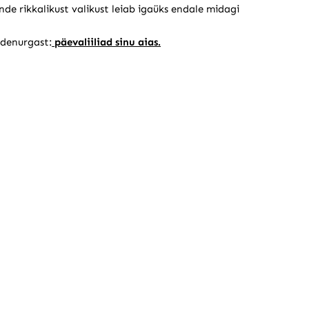
nde rikkalikust valikust leiab igaüks endale midagi
ndenurgast:
päevaliiliad sinu aias.