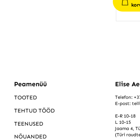
kor
Peamenüü
Elise A
TOOTED
Telefon:
+3
E-post:
tel
TEHTUD TÖÖD
E-R 10-18
L 10-15
TEENUSED
Jaama 4, Tü
(Türi raudt
NÕUANDED