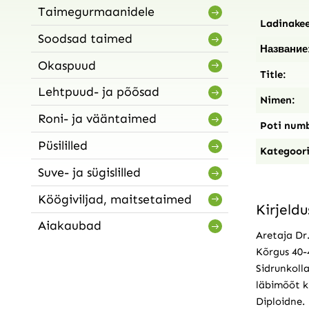
Taimegurmaanidele
Ladinakee
Soodsad taimed
Название
Okaspuud
Title:
Lehtpuud- ja põõsad
Nimen:
Roni- ja vääntaimed
Poti numb
Püsililled
Kategoori
Suve- ja sügislilled
Köögiviljad, maitsetaimed
Kirjeldu
Aiakaubad
Aretaja Dr.
Kõrgus 40-4
Sidrunkolla
läbimõõt ku
Diploidne.