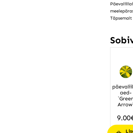
Päevaliilia
meelepäras
Täpsemalt 
Sobi
päevaliil
aed-
`Gree
Arrow
9.00
Lis