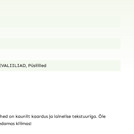
EVALIILIAD
,
Püsililled
hed on kaunilt kaardus ja lainelise tekstuuriga. Õie
hedamas kliimas!