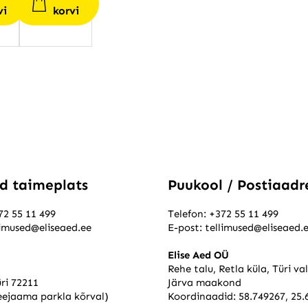
vi
korvi
ed taimeplats
Puukool / Postiaadr
72 55 11 499
Telefon:
+372 55 11 499
limused@eliseaed.ee
E-post:
tellimused@eliseaed.
Elise Aed OÜ
Rehe talu, Retla küla, Türi va
ri 72211
Järva maakond
eejaama parkla kõrval)
Koordinaadid: 58.749267, 25.