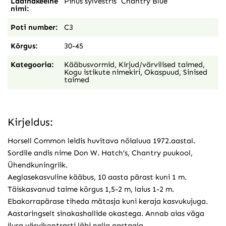
Ladinakeelne
Pinus sylvestris `Chantry Blue`
nimi:
Poti number:
C3
Kõrgus:
30-45
Kategooria:
Kääbusvormid
,
Kirjud/värvilised taimed
,
Kogu istikute nimekiri
,
Okaspuud
,
Sinised
taimed
Kirjeldus:
Horsell Common leidis huvitava nõialuua 1972.aastal.
Sordile andis nime Don W. Hatch’s, Chantry puukool,
Ühendkuningriik.
Aeglasekasvuline kääbus, 10 aasta pärast kuni 1 m.
Täiskasvanud taime kõrgus 1,5-2 m, laius 1-2 m.
Ebakorrapärase tiheda mätasja kuni keraja kasvukujuga.
Aastaringselt sinakashallide okastega. Annab aias väga
ilusa värvikontrasti läbi nelja aastaaja.