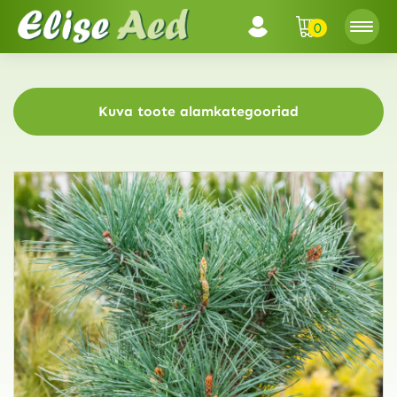
0
Kuva toote alamkategooriad