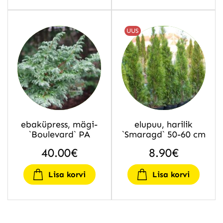
UUS
ebaküpress, mägi-
elupuu, harilik
`Boulevard` PA
`Smaragd` 50-60 cm
40.00
€
8.90
€
Lisa korvi
Lisa korvi