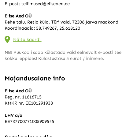
E-post:
tellimused@eliseaed.ee
Elise Aed OÜ
Rehe talu, Retla küla, Türi vald, 72306 Järva maakond
Koordinaadid: 58.749267, 25.618120
Näita kaardil
NB! Puukooli saab külastada vaid eelnevalt e-posti teel
kokku leppides! Külastustasu 5 eurot / inimene.
Majandusalane info
Elise Aed OÜ
Reg. nr. 11616715
KMKR nr. EE101291938
LHV a/a
EE737700771005909545