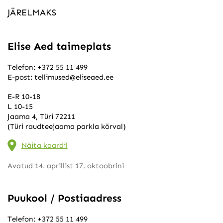
JÄRELMAKS
Elise Aed taimeplats
Telefon:
+372 55 11 499
E-post:
tellimused@eliseaed.ee
E-R 10-18
L 10-15
Jaama 4, Türi 72211
(Türi raudteejaama parkla kõrval)
Näita kaardil
Avatud 14. aprillist 17. oktoobrini
Puukool / Postiaadress
Telefon:
+372 55 11 499