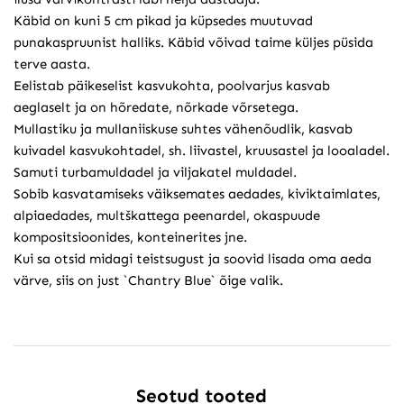
Käbid on kuni 5 cm pikad ja küpsedes muutuvad
punakaspruunist halliks. Käbid võivad taime küljes püsida
terve aasta.
Eelistab päikeselist kasvukohta, poolvarjus kasvab
aeglaselt ja on hõredate, nõrkade võrsetega.
Mullastiku ja mullaniiskuse suhtes vähenõudlik, kasvab
kuivadel kasvukohtadel, sh. liivastel, kruusastel ja looaladel.
Samuti turbamuldadel ja viljakatel muldadel.
Sobib kasvatamiseks väiksemates aedades, kiviktaimlates,
alpiaedades, multškattega peenardel, okaspuude
kompositsioonides, konteinerites jne.
Kui sa otsid midagi teistsugust ja soovid lisada oma aeda
värve, siis on just `Chantry Blue` õige valik.
Seotud tooted