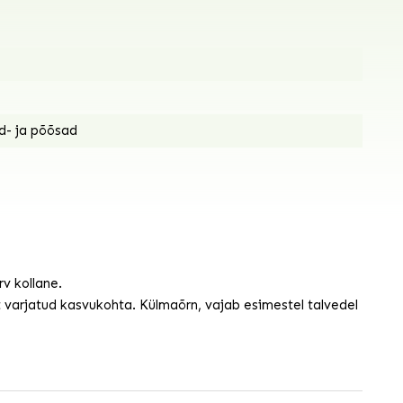
d- ja põõsad
rv kollane.
t varjatud kasvukohta. Külmaõrn, vajab esimestel talvedel