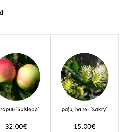
ed
napuu `Suislepp`
paju, hane- `Sakry`
32.00
€
15.00
€