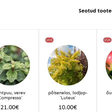
Seotud toot
UUS
UUS
ntpuu, verev
põisenelas, lodjap-
õu
Compressa`
`Luteus`
21.00
€
10.00
€