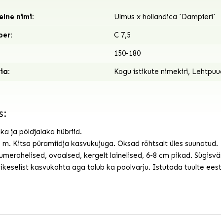
lne nimi:
Ulmus x hollandica `Dampieri`
ber:
C 7,5
150-180
ia:
Kogu istikute nimekiri
,
Lehtpuu
s:
aka ja põldjalaka hübriid.
8 m. Kitsa püramiidja kasvukujuga. Oksad rõhtsalt üles suunatud.
merohelised, ovaalsed, kergelt lainelised, 6-8 cm pikad. Sügisvä
äikeselist kasvukohta aga talub ka poolvarju. Istutada tuulte ees