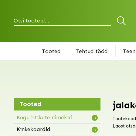
Otsi
Tooted
Tehtud tööd
Teen
jalak
Tooted
Kogu istikute nimekiri
Tootekood
Laost otsa
Kinkekaardid