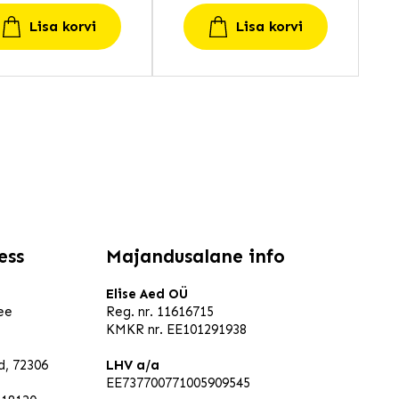
Lisa korvi
Lisa korvi
ess
Majandusalane info
Elise Aed OÜ
ee
Reg. nr. 11616715
KMKR nr. EE101291938
ld, 72306
LHV a/a
EE737700771005909545