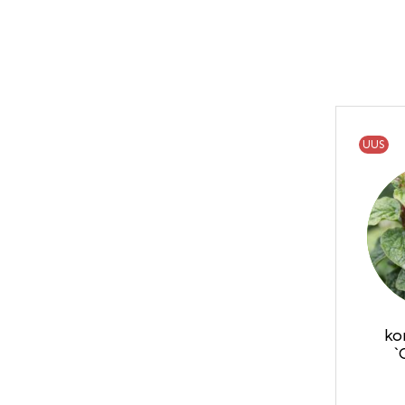
UUS
ko
`