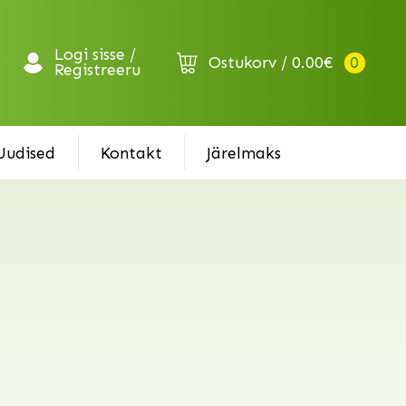
Logi sisse /
Ostukorv
0.00
€
0
Registreeru
Uudised
Kontakt
Järelmaks