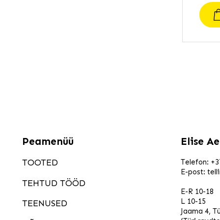
Peamenüü
Elise A
TOOTED
Telefon:
+3
E-post:
tel
TEHTUD TÖÖD
E-R 10-18
L 10-15
TEENUSED
Jaama 4, Tü