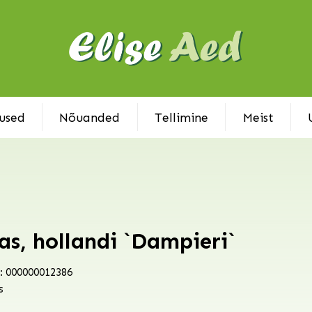
used
Nõuanded
Tellimine
Meist
as, hollandi `Dampieri`
: 000000012386
s