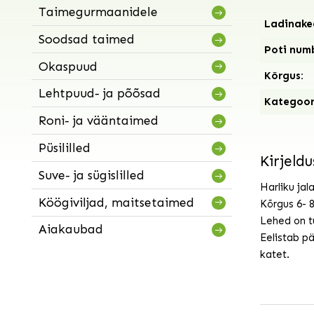
Taimegurmaanidele
Ladinakee
Soodsad taimed
Poti num
Okaspuud
Kõrgus:
Lehtpuud- ja põõsad
Kategoor
Roni- ja vääntaimed
Püsililled
Kirjeldu
Suve- ja sügislilled
Harliku jal
Köögiviljad, maitsetaimed
Kõrgus 6- 
Lehed on tu
Aiakaubad
Eelistab p
katet.