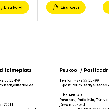
Lisa korvi
Lisa korvi
ed taimeplats
Puukool / Postiaadr
72 55 11 499
Telefon:
+372 55 11 499
limused@eliseaed.ee
E-post:
tellimused@eliseaed.
Elise Aed OÜ
Rehe talu, Retla küla, Türi va
ri 72211
Järva maakond