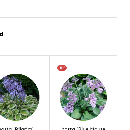
ed
UUS
hosta `Pilgrim`
hosta `Blue Mouse