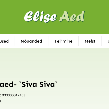
used
Nõuanded
Tellimine
Meist
, aed- `Siva Siva`
: 000000012453
s