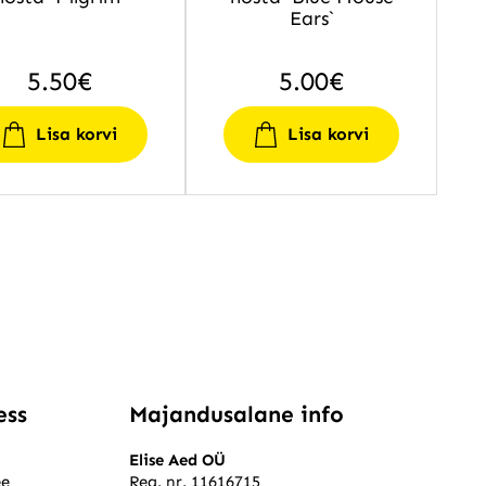
Ears`
5.50
€
5.00
€
Lisa korvi
Lisa korvi
ess
Majandusalane info
Elise Aed OÜ
ee
Reg. nr. 11616715