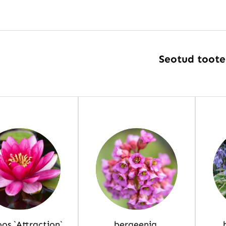
Seotud toot
oos `Attraction`
bergeenia,