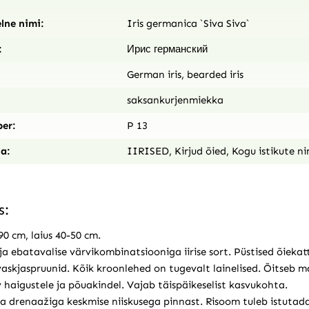
lne nimi:
Iris germanica `Siva Siva`
:
Ирис германский
German iris, bearded iris
saksankurjenmiekka
er:
P 13
a:
IIRISED
,
Kirjud õied
,
Kogu istikute ni
s:
0 cm, laius 40-50 cm.
ja ebatavalise värvikombinatsiooniga iirise sort. Püstised õieka
askjaspruunid. Kõik kroonlehed on tugevalt lainelised. Õitseb ma
 haigustele ja põuakindel. Vajab täispäikeselist kasvukohta.
a drenaažiga keskmise niiskusega pinnast. Risoom tuleb istutada 