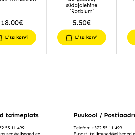
südajalehine
`Rotblum`
18.00
€
5.50
€
Lisa korvi
Lisa korvi
ed taimeplats
Puukool / Postiaadr
72 55 11 499
Telefon:
+372 55 11 499
limused@eliseaed.ee
E-post:
tellimused@eliseaed.