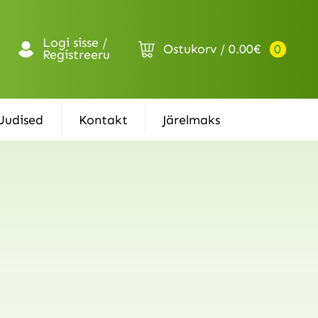
Logi sisse /
Ostukorv
0.00
€
0
Registreeru
Uudised
Kontakt
Järelmaks