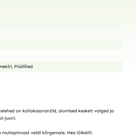
mekiri
,
Püsililled
ttelehed on kollakasoranžid, alumised keskelt valged ja
i-juuni.
mullapinnast veidi kõrgemale. Hea lõikelill.