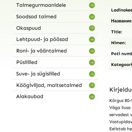
Taimegurmaanidele
Ladinakee
Soodsad taimed
Название
Okaspuud
Title:
Lehtpuud- ja põõsad
Nimen:
Roni- ja vääntaimed
Poti numb
Püsililled
Kategoori
Suve- ja sügislilled
Köögiviljad, maitsetaimed
Kirjeldu
Aiakaubad
Kõrgus 80-9
Väga ilusa 
servadest v
Vastupidav
Eelistab he