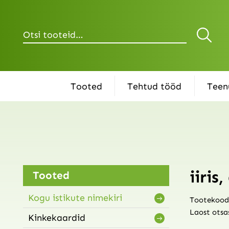
Otsi
Tooted
Tehtud tööd
Teen
iiris
Tooted
Kogu istikute nimekiri
Tootekood
Laost otsa
Kinkekaardid