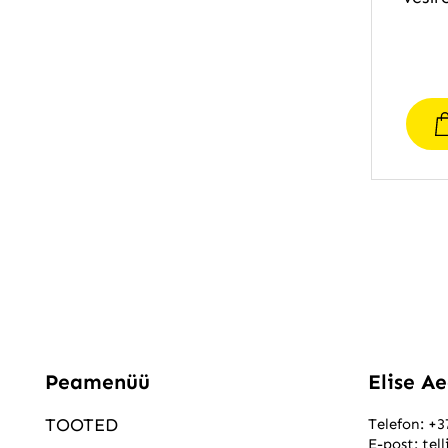
Peamenüü
Elise A
TOOTED
Telefon:
+3
E-post:
tel